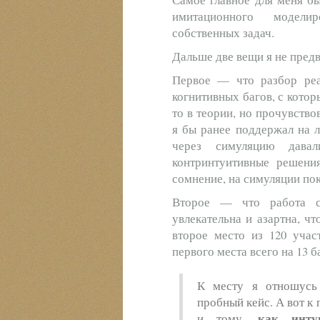
имитационного модели
собственных задач.
Дальше две вещи я не предв
Первое — что разбор реа
когнитивных багов, с котор
то в теории, но прочувство
я бы ранее поддержал на л
через симуляцию давал
контринтуитивные решени
сомнение, на симуляции по
Второе — что работа с
увлекательна и азартна, ч
второе место из 120 учас
первого места всего на 13 б
К месту я отношусь
пробный кейс. А вот к
как инту
и тому,