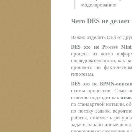
моделированию.
Чего DES не делает
Важно отделить DES от друг
DES это не Process Mini
процесс из логов инфор
последовательности, как ча
прошлого по фактически
гипотезам.
DES это не BPMN-описан
схемы процессов. Сами 
язык
отлично подходит как
по стандартной нотации, о
по потоку заявок, вероятн
работы, стоимость ресурсо
задачи, заработанные деньги
прокручивает симуляции и п