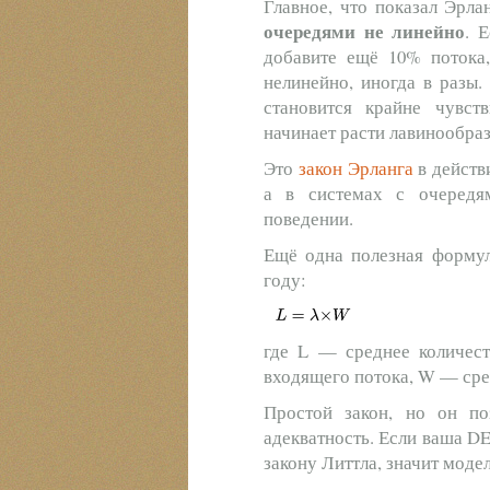
Главное, что показал Эрла
очередями не линейно
. 
добавите ещё 10% потока,
нелинейно, иногда в разы.
становится крайне чувст
начинает расти лавинообраз
Это
закон Эрланга
в действи
а в системах с очередя
поведении.
Ещё одна полезная форм
году:
где L — среднее количест
входящего потока, W — сре
Простой закон, но он по
адекватность. Если ваша D
закону Литтла, значит моде