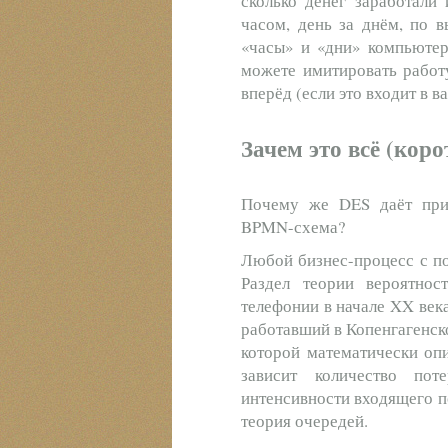
сколько денег заработали
часом, день за днём, по 
«часы» и «дни» компьютер
можете имитировать работу
вперёд (если это входит в в
Зачем это всё (коро
Почему же DES даёт прин
BPMN-схема?
Любой бизнес-процесс с п
Раздел теории вероятнос
телефонии в начале XX век
работавший в Копенгагенск
которой математически оп
зависит количество по
интенсивности входящего п
теория очередей.