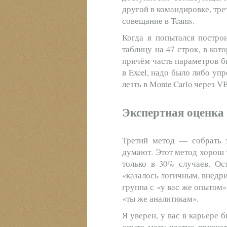
другой в командировке, тр
совещание в Teams.
Когда я попытался построи
таблицу на 47 строк, в кот
причём часть параметров б
в Excel, надо было либо уп
лезть в Monte Carlo через V
Экспертная оценка 
Третий метод — собрать э
думают. Этот метод хорош т
только в 30% случаев. Ос
«казалось логичным, внедри
группа с «у вас же опытом
«ты же аналитикам».
Я уверен, у вас в карьере 
опыте могу честно признат