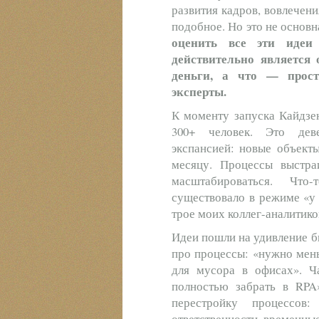
развития кадров, вовлечен
подобное. Но это не основн
оценить все эти идеи 
действительно является
деньги, а что — прост
эксперты.
К моменту запуска Кайдзен
300+ человек. Это деве
экспансией: новые объект
месяцу. Процессы выстр
масштабироваться. Что
существовало в режиме «у 
трое моих коллег-аналитико
Идеи пошли на удивление бы
про процессы: «нужно мен
для мусора в офисах». Ч
полностью забрать в RPA
перестройку процессов:
ответственности, временные