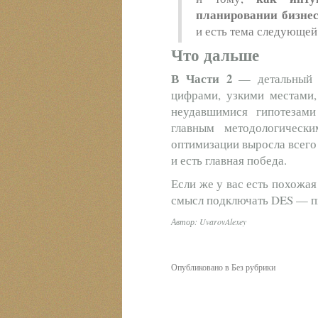
планировании бизне
и есть тема следующей
Что дальше
В Части 2
— детальный р
цифрами, узкими местами,
неудавшимися гипотезам
главным методологическ
оптимизации выросла всего
и есть главная победа.
Если же у вас есть похожая
смысл подключать DES — пи
Автор:
UvarovAlexey
Опубликовано в Без рубрики