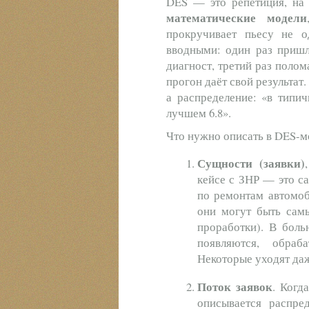
DES — это репетиция, на 
математические модели
прокручивает пьесу не 
вводными: один раз пришл
диагност, третий раз поло
прогон даёт свой результат
а распределение: «в типич
лучшем 6.8».
Что нужно описать в DES-м
Сущности
(заявки)
кейсе с ЗНР — это с
по ремонтам автомоб
они могут быть сам
проработки). В боль
появляются, обраб
Некоторые уходят да
Поток заявок
. Когд
описывается распре