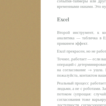
события-таймеры или друг
временными окнами. Это ну
Excel
Второй инструмент, к к
аналитика — табличка в Ex
прикинем эффект.
Excel прекрасен, но не рабо
Точнее, работает — если в
операций с детерминирован
на согласование → ушла. Е
пожалуйста, контактом ваше
Реальный процесс работает
людьми, а не с роботами. З
потоком (упрощая: случай
согласования тоже варьир
доступности согласующег