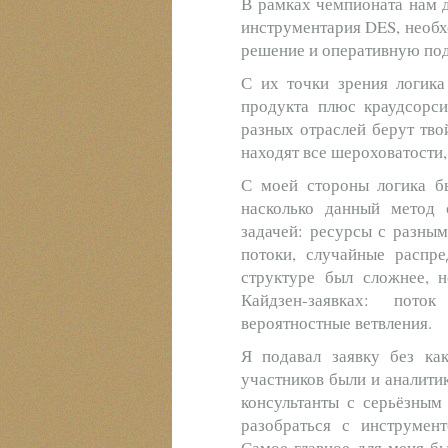
В рамках чемпионата нам д
инструментария DES, необх
решение и оперативную под
С их точки зрения логика
продукта плюс краудсорси
разных отраслей берут тво
находят все шероховатости,
С моей стороны логика б
насколько данный метод 
задачей: ресурсы с разны
потоки, случайные распре
структуре был сложнее, 
Кайдзен-заявках: пото
вероятностные ветвления.
Я подавал заявку без как
участников были и аналитик
консультанты с серьёзным
разобраться с инструмент
Самое главное для меня бы