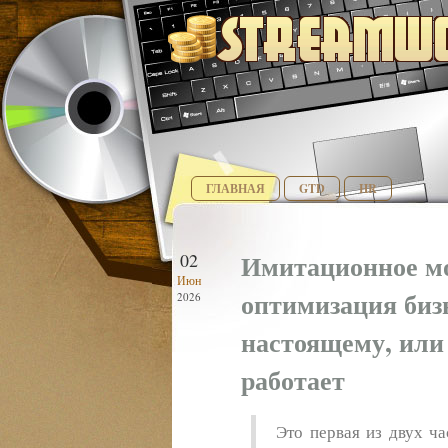
ГЛАВНАЯ
GTD
HR
Имитационное мо
02
Июн
оптимизация бизн
2026
настоящему, или
работает
Это первая из двух ча