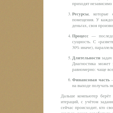
приходят независимо 
Ресурсы
, которые 
помещения. У каждог
деньгах, своя произв
Процесс
— последов
сущность. С «развет
30% иначе), параллел
Длительности
задач 
Диагностика может 
равномерно: чаще все
Финансовая часть
—
на выходе получать не
Дальше компьютер берёт 
итераций, с учётом задан
сейчас происходит, кто сво