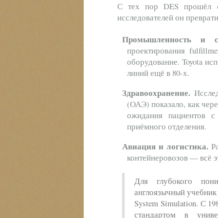
С тех пор DES прошёл о
исследователей он преврати
Промышленность и с
проектирования fulfill
оборудование. Toyota ис
линий ещё в 80-х.
Здравоохранение.
Исслед
(ОАЭ) показало, как чер
ожидания пациентов с 
приёмного отделения.
Авиация и логистика.
Ра
контейнеровозов — всё э
Для глубокого пони
англоязычный учебник B
System Simulation. С 1
стандартом в униве