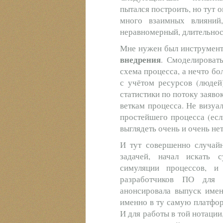
пытался построить, но тут
много взаимных влияний
неравномерный, длительност
Мне нужен был инструмент
внедрения
. Смоделироват
схема процесса, а нечто бо
с учётом ресурсов (людей)
статистики по потоку заяво
веткам процесса. Не визуал
простейшего процесса (есл
выглядеть очень и очень не
И тут совершенно случайн
задачей, начал искать 
симуляции процессов, и
разработчиков ПО для 
анонсировала выпуск имен
именно в ту самую платфор
И для работы в той нотаци