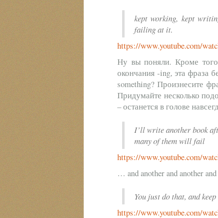
kept working, kept writin
failing at it.
https://www.youtube.com/wa
Ну вы поняли. Кроме того
окончания -ing, эта фраза б
something? Произнесите фра
Придумайте несколько под
– останется в голове навсегд
I’ll write another book a
many of them will fail
https://www.youtube.com/wa
… and another and another and 
You just do that, and keep
https://www.youtube.com/wa