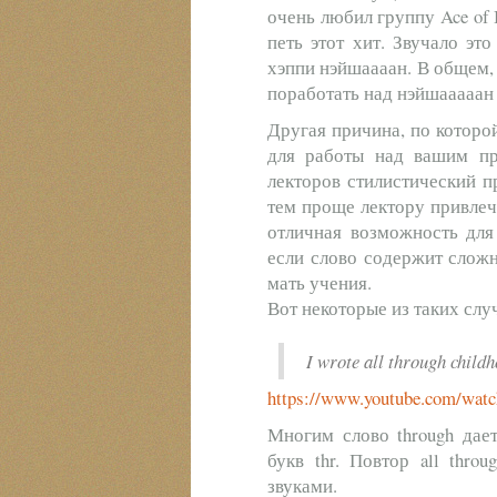
очень любил группу Ace of 
петь этот хит. Звучало эт
хэппи нэйшаааан. В общем,
поработать над нэйшааааан 
Другая причина, по которо
для работы над вашим пр
лекторов стилистический п
тем проще лектору привлеч
отличная возможность для
если слово содержит сложн
мать учения.
Вот некоторые из таких слу
I wrote all through child
https://www.youtube.com/wa
Многим слово through дает
букв thr. Повтор all thro
звуками.