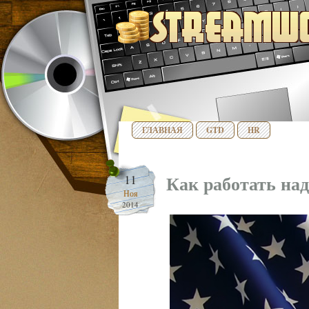
ГЛАВНАЯ
GTD
HR
Как работать на
11
Ноя
2014