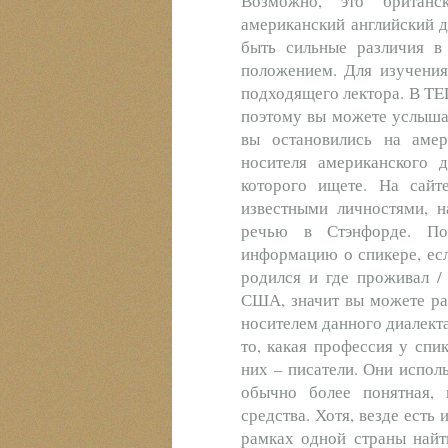
Возможно, это британс
американский английский д
быть сильные различия в
положением. Для изучения
подходящего лектора. В TE
поэтому вы можете услышат
вы остановились на амер
носителя американского д
которого ищете. На сай
известными личностями, 
речью в Стэнфорде. Пос
информацию о спикере, есл
родился и где проживал /
США, значит вы можете раб
носителем данного диалект
то, какая профессия у спи
них – писатели. Они испол
обычно более понятная,
средства. Хотя, везде есть
рамках одной страны найти