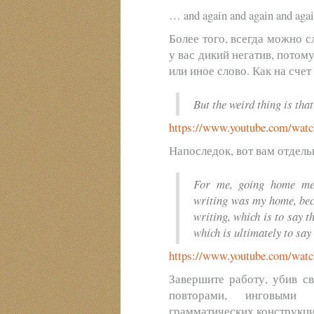
… and again and again and agai
Более того, всегда можно с
у вас дикий негатив, потом
или иное слово. Как на сче
But the weird thing is tha
https://www.youtube.com/wa
Напоследок, вот вам отдел
For me, going home mea
writing was my home, beca
writing, which is to say t
which is ultimately to say
https://www.youtube.com/wa
Завершите работу, убив с
повторами, инговыми
грамматических конструкци