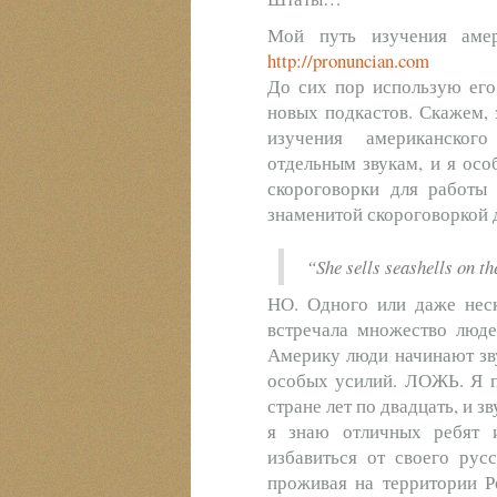
Мой путь изучения амер
http://pronuncian.com
До сих пор использую его
новых подкастов. Скажем, 
изучения американског
отдельным звукам, и я осо
скороговорки для работы
знаменитой скороговоркой дл
“She sells seashells on 
НО. Одного или даже неск
встречала множество люде
Америку люди начинают зву
особых усилий. ЛОЖЬ. Я п
стране лет по двадцать, и зв
я знаю отличных ребят и
избавиться от своего рус
проживая на территории Р