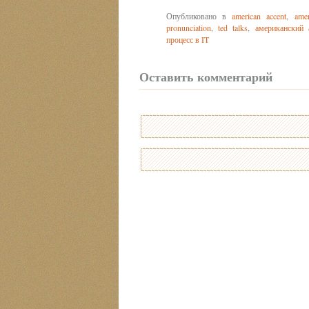
Опубликовано в
american accent
,
amer
pronunciation
,
ted talks
,
американский 
процесс в IT
Оставить комментарий