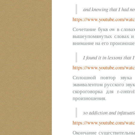
and knowing that I had no
https://www.youtube.com/wa
Сочетание букв ow в словах
вышеупомянутых словах и 
внимание на его произноше
I found it in lessons that I
https://www.youtube.com/wa
Сплошной повтор звука 
эквивалентом русского звука 
скороговорка для r-contr
произношения.
so addiction and infatuati
https://www.youtube.com/wa
Окончание существительных