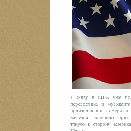
Я живу в США уже больш
переводчика и музыканта
произношения в американс
железно закрепился брита
тянуло в сторону америка
Штаты…