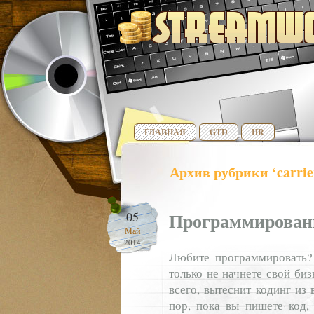
ГЛАВНАЯ
GTD
HR
Архив рубрики ‘carrie
Программирован
05
Май
2014
Любите программировать? 
только не начнете свой биз
всего, вытеснит кодинг из
пор, пока вы пишете код,