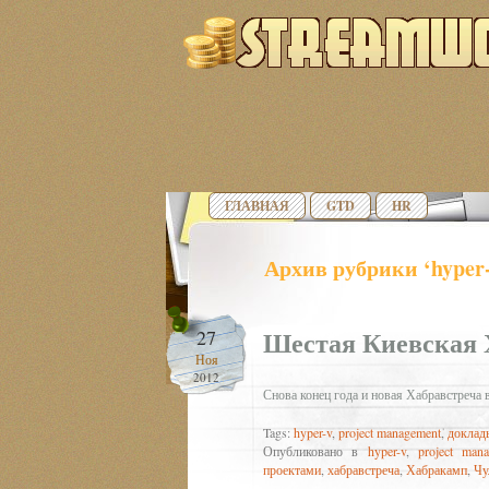
ГЛАВНАЯ
GTD
HR
Архив рубрики ‘hyper
Шестая Киевская 
27
Ноя
2012
Снова конец года и новая Хабравстреча 
Tags:
hyper-v
,
project management
,
доклад
Опубликовано в
hyper-v
,
project man
проектами
,
хабравстреча
,
Хабракамп
,
Чу