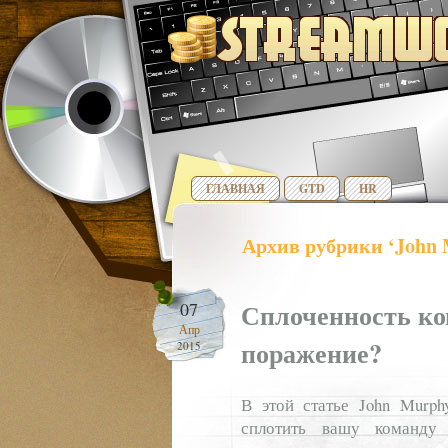
ГЛАВНАЯ
GTD
HR
Архив рубрики ‘John 
Сплоченность ко
07
Апр
поражение?
2015
В этой статье John Murph
сплотить вашу команду