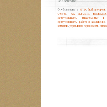
коллективе.
Опубликовано в
GTD
,
huffingtonpost
Consult
,
как повысить продуктивн
продуктивность
,
микроклимат в 
продуктивность
,
работа в коллективе
команды
,
управление персоналом
,
Управ