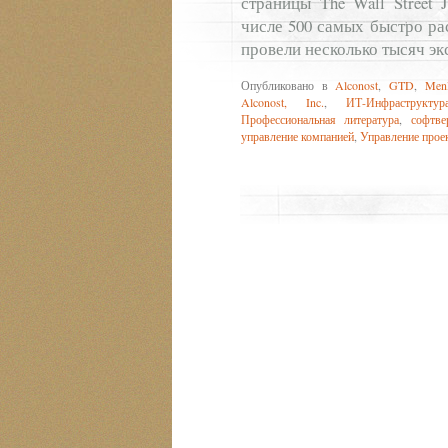
страницы The Wall Street 
числе 500 самых быстро р
провели несколько тысяч э
Опубликовано в
Alconost
,
GTD
,
Men
Alconost, Inc.
,
ИТ-Инфраструктур
Профессиональная литература
,
софтве
управление компанией
,
Управление прое