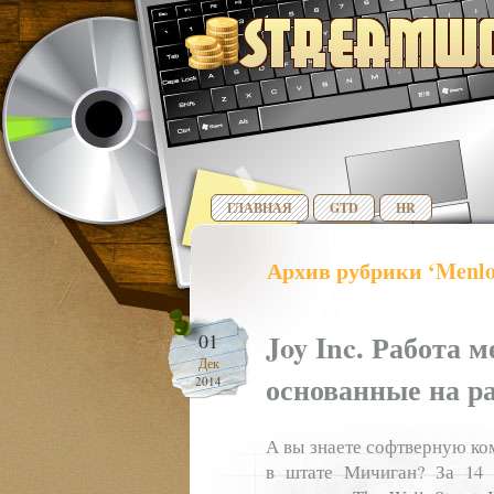
ГЛАВНАЯ
GTD
HR
Архив рубрики ‘Menlo
Joy Inc. Работа 
01
Дек
основанные на р
2014
А вы знаете софтверную ко
в штате Мичиган? За 14 