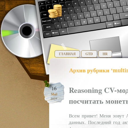
ГЛАВНАЯ
GTD
HR
Архив рубрики ‘multi
Reasoning CV-мо
16
Май
посчитать монет
2025
Всем привет! Меня зовут 
данных. Последний год ак