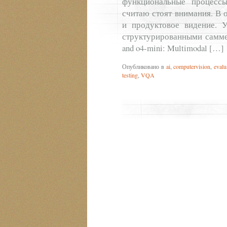
функциональные процесс
считаю стоят внимания. В 
и продуктовое видение. 
структурированными самме
and o4-mini: Multimodal […]
Опубликовано в
ai
,
computervision
,
evalu
testing
,
VQA