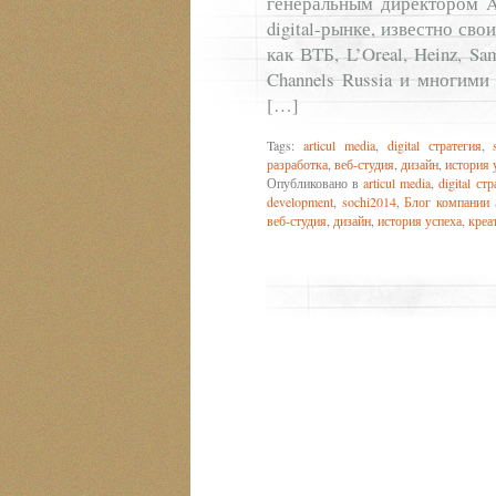
генеральным директором Art
digital-рынке, известно с
как ВТБ, L’Oreal, Heinz, Sa
Channels Russia и многими 
[…]
Tags:
articul media
,
digital стратегия
,
разработка
,
веб-студия
,
дизайн
,
история 
Опубликовано в
articul media
,
digital ст
development
,
sochi2014
,
Блог компании 
веб-студия
,
дизайн
,
история успеха
,
креа