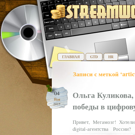
ГЛАВНАЯ
GTD
HR
Записи с меткой ‘artic
Ольга Куликова,
04
Ноя
победы в цифров
2015
Привет, Мегамозг! Хотел
digital-агентства Росси