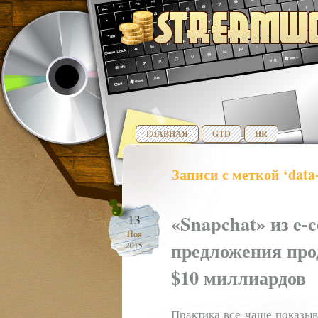
ГЛАВНАЯ
GTD
HR
Записи с меткой ‘data-
«Snapchat» из e-
13
Ноя
предложения про
2015
$10 миллиардов
Практика все чаще показыва