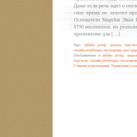
Даже если речь идет о погл
свое время не захотел про
Основатели Snapchat Эван
$750 миллионов, но решили
приложение для […]
Tags:
alibaba group
,
amazon
,
data-dri
онлайн-ретейлеры
,
поглощение
,
рост ауд
Опубликовано в
alibaba group
,
amazo
торговля
,
онлайн-ретейлеры
,
поглощени
Слияния и поглощения
,
Управление e-co