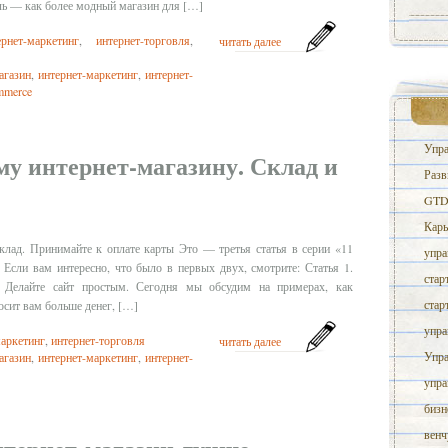
ль — как более модный магазин для […]
ернет-маркетинг
,
интернет-торговля
,
читать далее
агазин
,
интернет-маркетинг
,
интернет-
mmerce
Упра
му интернет-магазину. Склад и
Разв
GTD 
Карь
клад. Принимайте к оплате карты Это — третья статья в серии «11
упра
 Если вам интересно, что было в первых двух, смотрите: Статья 1.
стар
. Делайте сайт простым. Сегодня мы обсудим на примерах, как
стар
осит вам больше денег, […]
упра
маркетинг
,
интернет-торговля
читать далее
Упра
агазин
,
интернет-маркетинг
,
интернет-
упра
бизн
венч