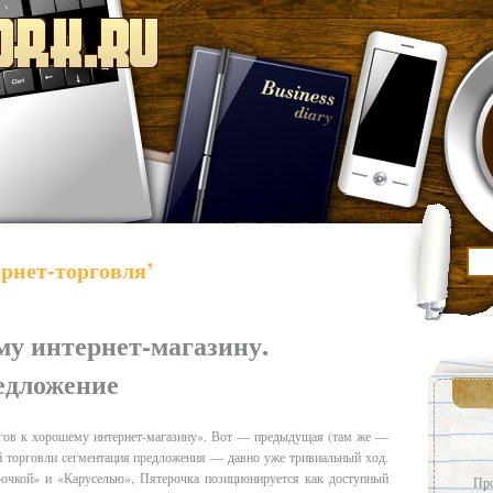
ернет-торговля’
му интернет-магазину.
едложение
агов к хорошему интернет-магазину». Вот — предыдущая (там же —
й торговли сегментация предложения — давно уже тривиальный ход.
рочкой» и «Каруселью», Пятерочка позиционируется как доступный
Про