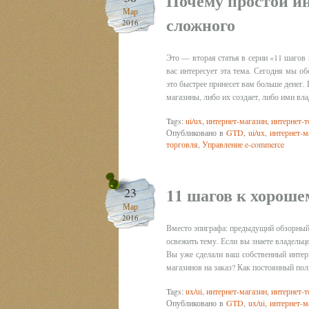
Почему простой и
Мар
сложного
2016
Это — вторая статья в серии «11 шагов 
вас интересует эта тема. Сегодня мы об
это быстрее принесет вам больше денег. 
магазины, либо их создает, либо ими вл
Tags:
ui/ux
,
интернет-магазин
,
интернет-
Опубликовано в
GTD
,
ui/ux
,
интернет-м
торговля
,
Управление e-commerce
11 шагов к хороше
23
Мар
2016
Вместо эпиграфа: предыдущий обзорный п
освежить тему. Если вы знаете владельц
Вы уже сделали ваш собственный интерн
магазинов на заказ? Как постоянный пол
Tags:
ux/ui
,
интернет-магазин
,
интернет-
Опубликовано в
GTD
,
ux/ui
,
интернет-м