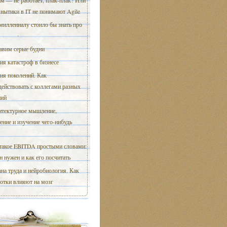
м — не работает, плак-плак? Или
нытики в IT не понимают Agile
миллениалу стоило бы знать про
авим серые будни
ия катастроф в бизнесе
ия поколений. Как
ействовать с коллегами разных
ний
тектурное мышление,
ение и изучение чего-нибудь
такое EBITDA простыми словами:
н нужен и как его посчитать
на труда и нейробиология. Как
отки влияют на мозг