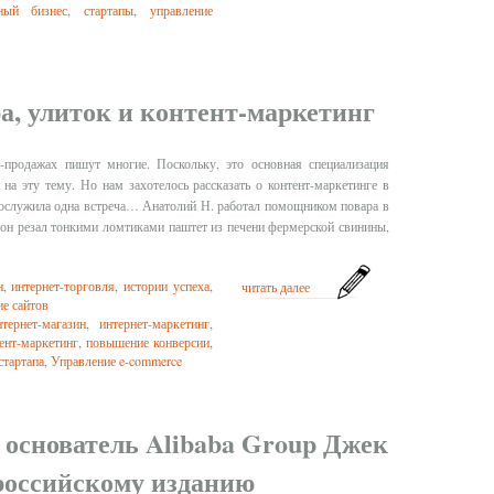
ный бизнес
,
стартапы
,
управление
а, улиток и контент-маркетинг
т-продажах пишут многие. Поскольку, это основная специализация
 на эту тему. Но нам захотелось рассказать о контент-маркетинге в
послужила одна встреча… Анатолий Н. работал помощником повара в
 он резал тонкими ломтиками паштет из печени фермерской свинины,
н
,
интернет-торговля
,
истории успеха
,
читать далее
е сайтов
нтернет-магазин
,
интернет-маркетинг
,
ент-маркетинг
,
повышение конверсии
,
стартапа
,
Управление e-commerce
 основатель Alibaba Group Джек
российскому изданию