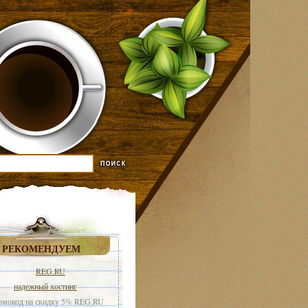
РЕКОМЕНДУЕМ
REG.RU
надежный хостинг
мокод на скидку 5% REG.RU