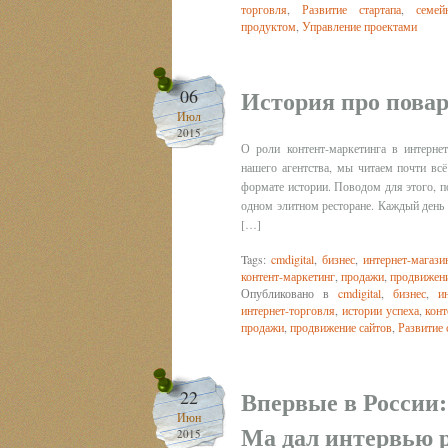
торговля
,
Развитие стартапа
,
семей
продуктом
,
Управление проектами
История про повар
06
Июл
2015
О роли контент-маркетинга в интерне
нашего агентства, мы читаем почти всё
формате истории. Поводом для этого, 
одном элитном ресторане. Каждый день
[…]
Tags:
cmdigital
,
бизнес
,
интернет-магази
контент-маркетинг
,
продажи
,
продвижени
Опубликовано в
cmdigital
,
бизнес
,
и
интернет-торговля
,
истории успеха
,
конт
продажи
,
продвижение сайтов
,
Развитие 
Впервые в России:
22
Июн
Ма дал интервью 
2015