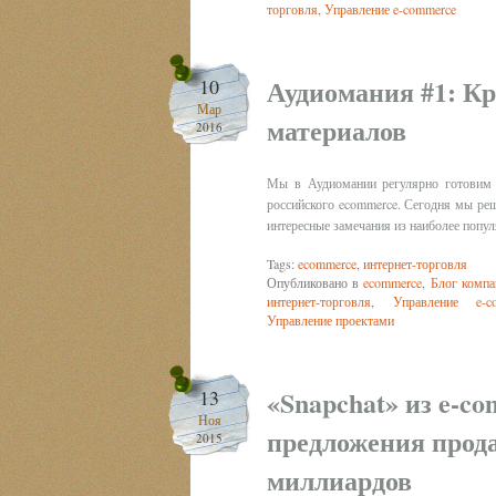
торговля
,
Управление e-commerce
Аудиомания #1: Кр
10
Мар
материалов
2016
Мы в Аудиомании регулярно готовим
российского ecommerce. Сегодня мы реш
интересные замечания из наиболее попу
Tags:
ecommerce
,
интернет-торговля
Опубликовано в
ecommerce
,
Блог компа
интернет-торговля
,
Управление e-c
Управление проектами
«Snapchat» из e-co
13
Ноя
предложения прода
2015
миллиардов