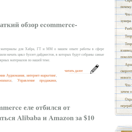
Скра
почему 
Что 
зумера
аткий обзор ecommerce-
Разб
Теор
Теор
 материалы для Хабра, ГТ и ММ о нашем опыте работы в сфере
взаимод
или начать цикл буллет-дайджестов, в которых будут собраны самые
поколе
лярных материалов по нашей теме.
Архи
читать далее
скорочт
нии Аудиомания
,
интернет-маркетинг
,
нового
ommerce
,
Управление продажами
,
Что 
зачем о
Охра
mmerce еле отбился от
перераб
ться Alibaba и Amazon за $10