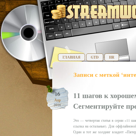
ГЛАВНАЯ
GTD
HR
Записи с меткой ‘инт
11 шагов к хороше
16
Апр
Сегментируйте пр
2016
Это — четвертая статья в серии «11 ш
ссылка на остальные). Для оффлайново
Один и тот же холдинг владеет «Пяте