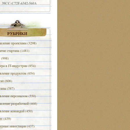
39CC-C72F-6342-560A
РУБРИКИ
вление проектами (3298)
итие стартапа (1481)
(998)
ера в IT-индустрии (854)
вление продуктом (654)
тап (606)
тапы (587)
вление персоналом (550)
вление разработкой (468)
вление командой (450)
ес (439)
урные инвестиции (437)