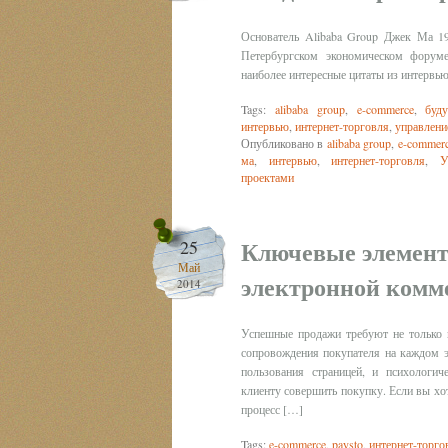
Основатель Alibaba Group Джек Ма 1
Петербургском экономическом форуме
наиболее интересные цитаты из интервью
Tags:
alibaba group
,
e-commerce
,
буд
интервью
,
интернет-торговля
,
управлени
Опубликовано в
alibaba group
,
e-commer
ма
,
интервью
,
интернет-торговля
,
У
проектами
Ключевые элемент
25
Май
электронной комм
2014
Успешные продажи требуют не только 
сопровождения покупателя на каждом э
пользования страницей, и психологи
клиенту совершить покупку. Если вы хот
процесс […]
Tags:
e-commerce
,
paysto
,
интернет-торго