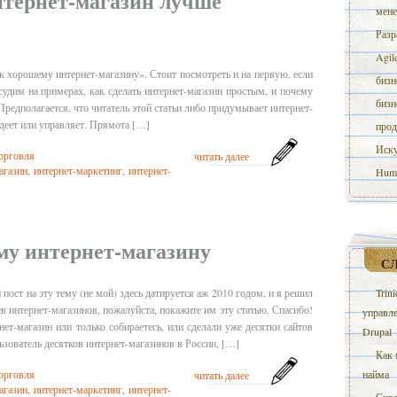
нтернет-магазин лучше
мене
Разр
Agil
к хорошему интернет-магазину». Стоит посмотреть и на первую, если
бизн
судим на примерах, как сделать интернет-магазин простым, и почему
бизн
Предполагается, что читатель этой статьи либо придумывает интернет-
адеет или управляет. Прямота […]
прод
Иску
торговля
читать далее
агазин
,
интернет-маркетинг
,
интернет-
Huma
му интернет-магазину
С
Trin
ост на эту тему (не мой) здесь датируется аж 2010 годом, и я решил
ев интернет-магазинов, пожалуйста, покажите им эту статью. Спасибо!
управле
ет-магазин или только собираетесь, или сделали уже десятки сайтов
Drupal
ьзователь десятков интернет-магазинов в России, […]
Как 
найма
торговля
читать далее
агазин
,
интернет-маркетинг
,
интернет-