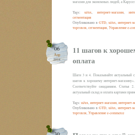
магазин для экономных людей, а Карусе
Tags:
ui/ux
,
интернет-магазин
,
инт
сегментация
Опубликовано в
GTD
,
ui/ux
,
интернет-м
торговля
,
сегментация
,
Управление e-co
11 шагов к хороше
06
Апр
оплата
2016
Шаги 3 и 4. Показывайте актуальный с
шагов к хорошему интернет-магазину».
Соответствуйте ожиданиям. Статья 2
актуальный склад и оплата картами прин
Tags:
ui/ux
,
интернет-магазин
,
интернет-
Опубликовано в
GTD
,
ui/ux
,
интернет-м
торговля
,
Управление e-commerce
30