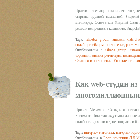
Практика все чаще показывает, что дале
стартапа крупной компанией. Snapcha
миллиарда. Основатели Snapchat Эван
решили не продавать компанию. Snapcha
Tags:
alibaba group
,
amazon
,
data-dri
онлайн-ретейлеры
,
поглощение
,
рост ауд
Опубликовано в
alibaba group
,
amazo
торговля
,
онлайн-ретейлеры
,
поглощени
Слияния и поглощения
,
Управление e-co
Как web-студии из
22
Авг
многомиллионный s
2015
Привет, Мегамозг! Сегодня я поделюс
Ксенмарт. Читателя ждут мои личные и
подобное, времени и денег потратили бы
Tags:
интернет-магазины
,
интернет-торг
Опубликовано в
Блог компании Л.Д.М