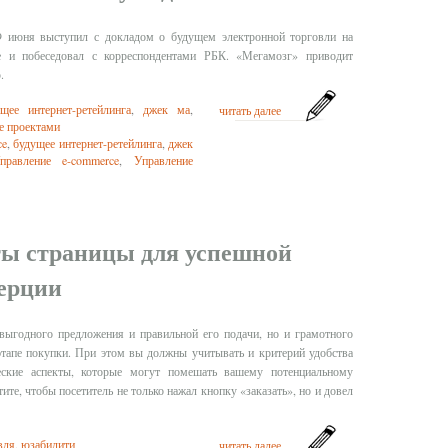
9 июня выступил с докладом о будущем электронной торговли на
 и побеседовал с корреспондентами РБК. «Мегамозг» приводит
.
ущее интернет-ретейлинга
,
джек ма
,
читать далее
е проектами
ce
,
будущее интернет-ретейлинга
,
джек
правление e-commerce
,
Управление
ы страницы для успешной
ерции
выгодного предложения и правильной его подачи, но и грамотного
тапе покупки. При этом вы должны учитывать и критерий удобства
ческие аспекты, которые могут помешать вашему потенциальному
ите, чтобы посетитель не только нажал кнопку «заказать», но и довел
вля
,
юзабилити
читать далее