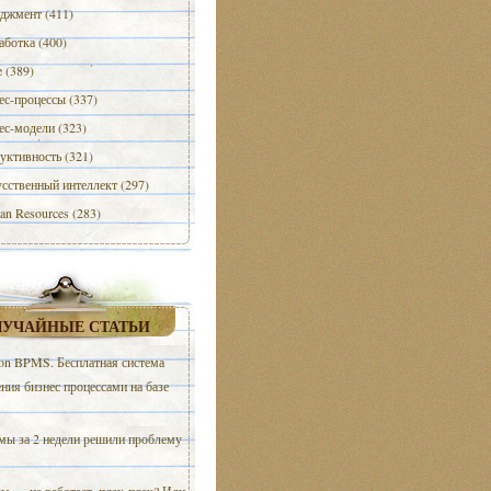
джмент (411)
аботка (400)
e (389)
ес-процессы (337)
ес-модели (323)
уктивность (321)
сственный интеллект (297)
n Resources (283)
ЛУЧАЙНЫЕ СТАТЬИ
ion BPMS. Бесплатная система
ния бизнес процессами на базе
мы за 2 недели решили проблему