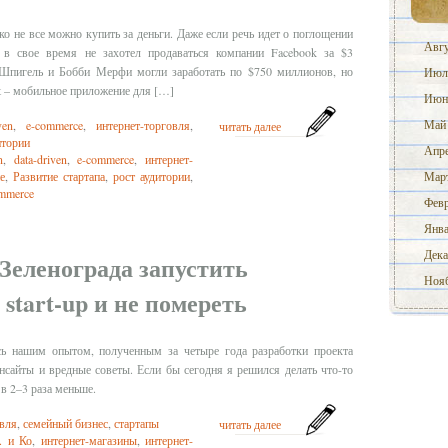
ко не все можно купить за деньги. Даже если речь идет о поглощении
Авгу
t в свое время не захотел продаваться компании Facebook за $3
 Шпигель и Бобби Мерфи могли заработать по $750 миллионов, но
Июл
t – мобильное приложение для […]
Июн
Май
ven
,
e-commerce
,
интернет-торговля
,
читать далее
итории
Апре
n
,
data-driven
,
e-commerce
,
интернет-
Март
е
,
Развитие стартапа
,
рост аудитории
,
mmerce
Февр
Янва
Дека
 Зеленограда запустить
Нояб
tart-up и не помереть
ь нашим опытом, полученным за четыре года разработки проекта
нсайты и вредные советы. Если бы сегодня я решился делать что-то
 в 2–3 раза меньше.
овля
,
семейный бизнес
,
стартапы
читать далее
. и Ко
,
интернет-магазины
,
интернет-