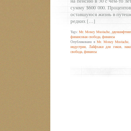
на пенсию в 30 с чем-то ле
сумму $600 000. Процентов
оставшуюся жизнь в путеше
редких […]
Tags:
Mr. Money Mustache
,
дауншифтин
финансовая свобода
,
финансы
Опубликовано в
Mr. Money Mustache
,
индустрии
,
Лайфхаки для гиков
,
нак
свобода
,
финансы