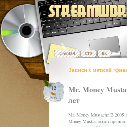
ГЛАВНАЯ
GTD
HR
Записи с меткой ‘фин
Mr. Money Musta
12
Янв
лет
2015
Mr. Money Mustache В 2005
Money Mustache (он предпо