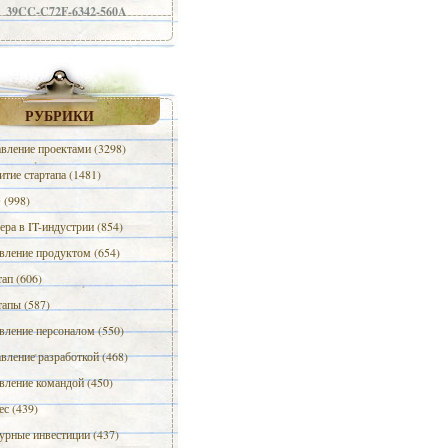
39CC-C72F-6342-560A
РУБРИКИ
вление проектами (3298)
итие стартапа (1481)
(998)
ера в IT-индустрии (854)
вление продуктом (654)
тап (606)
тапы (587)
вление персоналом (550)
вление разработкой (468)
вление командой (450)
ес (439)
урные инвестиции (437)