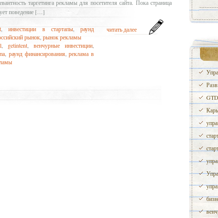
вантность таргетинга рекламы для посетителя сайта. Пока страница
ует поведение […]
t
,
инвестиции в стартапы
,
раунд
читать далее
оссийский рынок
,
рынок рекламы
l
,
getintent
,
венчурные инвестиции
,
па
,
раунд финансирования
,
реклама в
кламы
Упра
Разв
GTD 
Карь
упра
стар
стар
упра
Упра
упра
бизн
венч