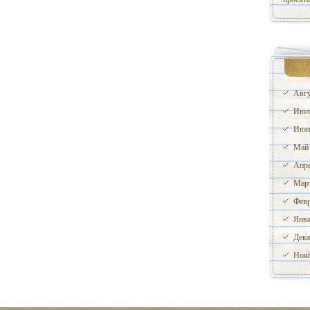
Авгу
Июл
Июн
Май
Апре
Март
Февр
Янва
Дека
Нояб