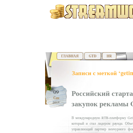
ГЛАВНАЯ
GTD
HR
Записи с меткой ‘getin
Российский старт
09
Сен
закупок рекламы G
2015
В международную RTB-платформу GetInt
который и стал лидером раунда. Объе
управляющий партнер венчурного фон