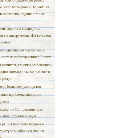
мы спасли удалённую работу
 после блокировки Discord: 30
в проверено, подошёл только
on запретила кандидатам
зовать инструменты ИИ во время
дований
ить два числа-гиганта: как я
квест на собеседовании в Бигтех
 кончился, клиенты разбежались:
 одни зоомагазины закрываются,
е растут
олг. Большое руководство
чные проблемы молодого
дителя
ыходя из CLI: решения для
вания и трекинга задач
я решил проблему бардака в
труктуре в рабочих и личных
ах