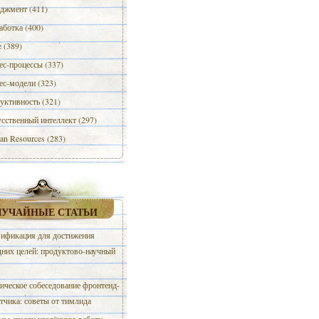
джмент (411)
аботка (400)
e (389)
ес-процессы (337)
ес-модели (323)
уктивность (321)
сственный интеллект (297)
n Resources (283)
ЛУЧАЙНЫЕ СТАТЬИ
ификация для достижения
дних целей: продуктово-научный
ическое собеседование фронтенд-
тчика: советы от тимлида