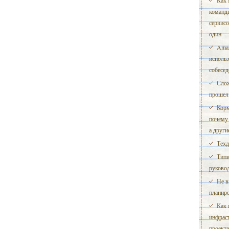
Как 
команды
сервисо
один
Amaz
исполь
собесе
Слож
прошел 
Корм
почему
а други
Техд
Типи
руково
Не в
планиро
Как 
инфрас
проект