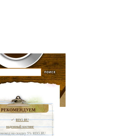
РЕКОМЕНДУЕМ
REG.RU
надежный хостинг
мокод на скидку 5% REG.RU