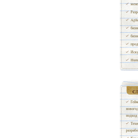
мене
Разр
Agil
бизн
бизн
прод
Иску
Huma
С
Гейм
нового
подход
Техн
разрабо