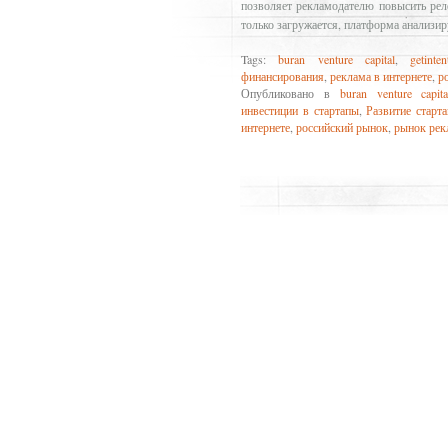
позволяет рекламодателю повысить реле
только загружается, платформа анализир
Tags:
buran venture capital
,
getinten
финансирования
,
реклама в интернете
,
р
Опубликовано в
buran venture capita
инвестиции в стартапы
,
Развитие старта
интернете
,
российский рынок
,
рынок ре