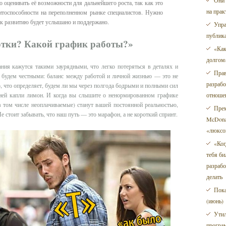
Они 
оценивать её возможности для дальнейшего роста, так как это
на прак
нтоспособности на переполненном рынке специалистов. Нужно
е к развитию будет услышано и поддержано.
Упра
публик
ботки? Какой график работы?»
«Как
долгом»
ания кажутся такими заурядными, что легко потеряться в деталях и
Прав
 будем честными: баланс между работой и личной жизнью — это не
разраб
о, что определяет, будем ли мы через полгода бодрыми и полными сил
отноше
ней капли лимон. И когда вы слышите о ненормированном графике
(в том числе неоплачиваемые) станут вашей постоянной реальностью,
Прем
е стоит забывать, что наш путь — это марафон, а не короткий спринт.
McDonal
«люксо
«Ког
тебя би
разрабо
делать
Пока
(июнь)
Утил
програм