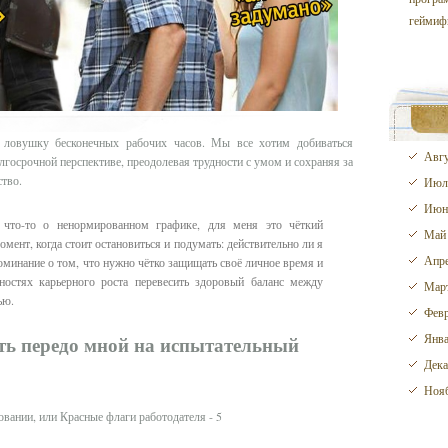
геймиф
 ловушку бесконечных рабочих часов. Мы все хотим добиваться
Авгу
лгосрочной перспективе, преодолевая трудности с умом и сохраняя за
ство.
Июл
Июн
т что-то о ненормированном графике, для меня это чёткий
Май
мент, когда стоит остановиться и подумать: действительно ли я
Апре
оминание о том, что нужно чётко защищать своё личное время и
остях карьерного роста перевесить здоровый баланс между
Март
ью.
Февр
Янва
ять передо мной на испытательный
Дека
Нояб