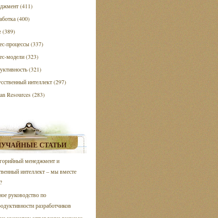
джмент (411)
аботка (400)
e (389)
ес-процессы (337)
ес-модели (323)
уктивность (321)
сственный интеллект (297)
n Resources (283)
ЛУЧАЙНЫЕ СТАТЬИ
горийный менеджмент и
твенный интеллект – мы вместе
?
ое руководство по
родуктивности разработчиков