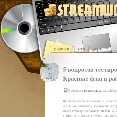
ГЛАВНАЯ
GTD
HR
5 вопросов тестир
18
Фев
Красные флаги ра
2025
Вы когда‑нибудь оказывались в неловко
есть к нам вопросы?» Это момент, кото
может стать критической развилкой на в
в мире IT и это ваше второе или треть