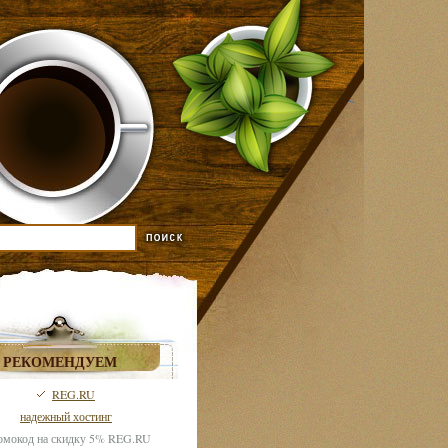
РЕКОМЕНДУЕМ
REG.RU
надежный хостинг
мокод на скидку 5% REG.RU