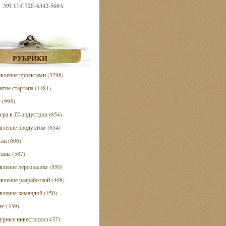
39CC-C72F-6342-560A
РУБРИКИ
вление проектами (3298)
итие стартапа (1481)
(998)
ера в IT-индустрии (854)
вление продуктом (654)
тап (606)
тапы (587)
вление персоналом (550)
вление разработкой (468)
вление командой (450)
ес (439)
урные инвестиции (437)