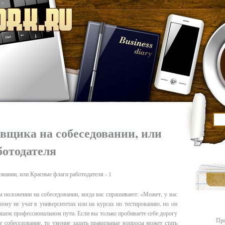
овщика на собеседовании, или
ботодателя
м положении на собеседовании, когда вас спрашивают: «Может, у вас
рому не учат в университетах или на курсах по тестированию, но он
ашем профессиональном пути. Если вы только пробиваете себе дорогу
Про
е собеседование, то умение задать правильные вопросы может стать