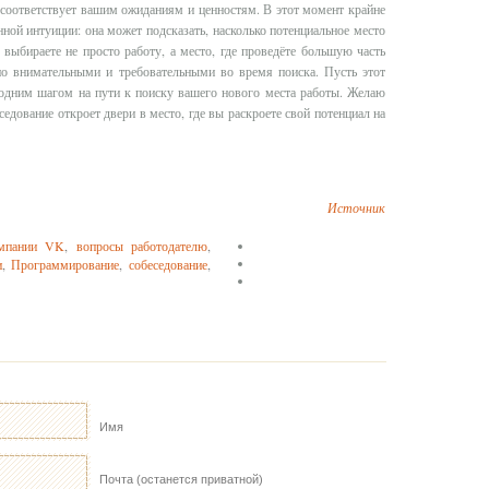
я соответствует вашим ожиданиям и ценностям. В этот момент крайне
ной интуиции: она может подсказать, насколько потенциальное место
выбираете не просто работу, а место, где проведёте большую часть
но внимательными и требовательными во время поиска. Пусть этот
ё одним шагом на пути к поиску вашего нового места работы. Желаю
седование откроет двери в место, где вы раскроете свой потенциал на
Источник
омпании VK
,
вопросы работодателю
,
и
,
Программирование
,
собеседование
,
Имя
Почта (останется приватной)