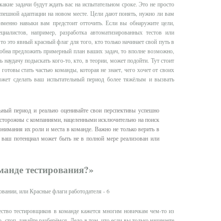
какие задачи будут ждать вас на испытательном сроке. Это не просто
спешной адаптации на новом месте. Цели дают понять, нужно ли вам
именно навыки вам предстоит отточить. Если вы обнаружите цели,
ециалистов, например, разработка автоматизированных тестов или
то это явный красный флаг для того, кто только начинает свой путь в
собна предложить примерный план ваших задач, то вполне возможно,
 наудачу подыскать кого-то, кто, в теории, может подойти. Тут стоит
 готовы стать частью команды, которая не знает, чего хочет от своих
может сделать ваш испытательный период более тяжёлым и вызвать
ьный период и реально оценивайте свои перспективы успешно
 осторожны с компаниями, нацеленными исключительно на поиск
онимания их роли и места в команде. Важно не только верить в
де ваш потенциал может быть не в полной мере реализован или
манде тестирования?»
чество тестировщиков в команде кажется многим новичкам чем-то из
 стоп, давайте разберёмся. Дело в том, что если вы только начинаете