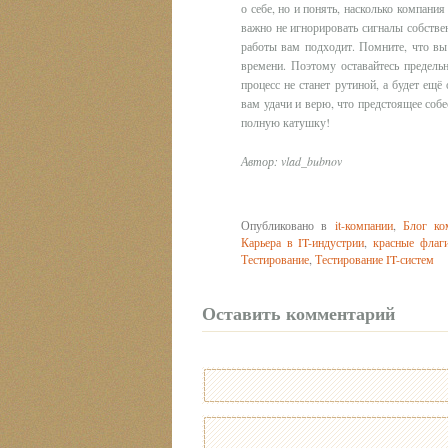
о себе, но и понять, насколько компани
важно не игнорировать сигналы собствен
работы вам подходит. Помните, что вы 
времени. Поэтому оставайтесь предель
процесс не станет рутиной, а будет ещ
вам удачи и верю, что предстоящее собе
полную катушку!
Автор: vlad_bubnov
Опубликовано в
it-компании
,
Блог к
Карьера в IT-индустрии
,
красные флаг
Тестирование
,
Тестирование IT-систем
Оставить комментарий