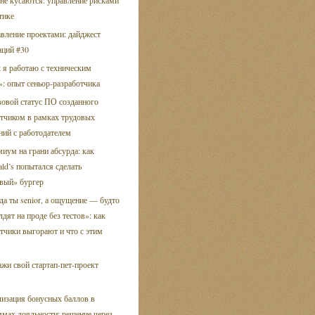
не кусаются: управление рисками
тике
вление проектами: дайджест
аций #30
 я работаю с техническим
: опыт сеньор-разработчика
овой статус ПО созданного
отчиком в рамках трудовых
ний с работодателем
иум на грани абсурда: как
d’s попытался сделать
вый» бургер
да ты senior, а ощущение — будто
лдят на проде без тестов»: как
тчики выгорают и что с этим
жи свой стартап-пет-проект
изация бонусных баллов в
мах лояльности: решение через