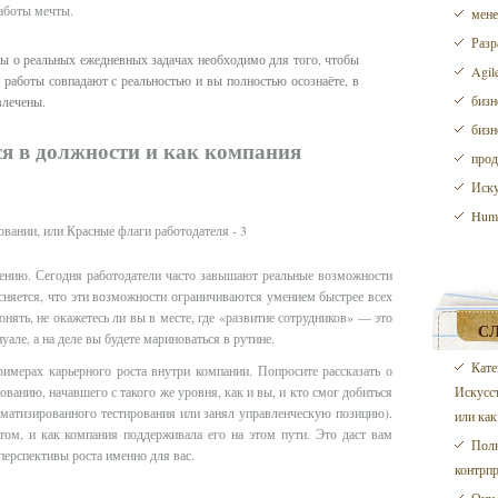
работы мечты.
мене
Разр
сы о реальных ежедневных задачах необходимо для того, чтобы
Agil
 работы совпадают с реальностью и вы полностью осознаёте, в
бизн
влечены.
бизн
ся в должности и как компания
прод
Иску
Huma
ению. Сегодня работодатели часто завышают реальные возможности
ясняется, что эти возможности ограничиваются умением быстрее всех
онять, не окажетесь ли вы в месте, где «развитие сотрудников» — это
С
але, а на деле вы будете мариноваться в рутине.
Кате
римерах карьерного роста внутри компании. Попросите рассказать о
ованию, начавшего с такого же уровня, как и вы, и кто смог добиться
Искусс
оматизированного тестирования или занял управленческую позицию).
или как
том, и как компания поддерживала его на этом пути. Это даст вам
Полн
перспективы роста именно для вас.
контрп