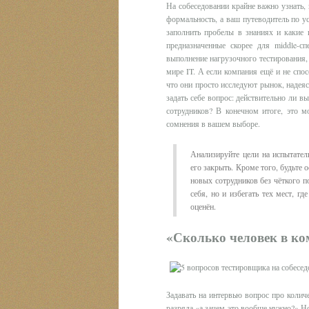
На собеседовании крайне важно узнать, 
формальность, а ваш путеводитель по у
заполнить пробелы в знаниях и какие 
предназначенные скорее для middle-сп
выполнение нагрузочного тестирования, 
мире IT. А если компания ещё и не спо
что они просто исследуют рынок, надеясь
задать себе вопрос: действительно ли вы
сотрудников? В конечном итоге, это 
сомнения в вашем выборе.
Анализируйте цели на испытател
его закрыть. Кроме того, будьте
новых сотрудников без чёткого п
себя, но и избегать тех мест, г
оценён.
«Сколько человек в ко
Задавать на интервью вопрос про коли
разряда «а зачем это вообще нужно?» Но,