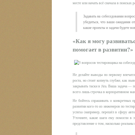
месте или начать всё сначала в поисках 
Задавать на собеседовании вопро
убедиться, что ваши ожидания от
какие проекты и задачи будете во
«Как я могу развивать
помогает в развитии?»
Не делайте выводы по первому впечатл
роста, но стоит копнуть глубже, как вы
закрывать таски в Jira. Ваша задача — п
всего лишь строчка в корпоративном ману
Не бойтесь спрашивать о конкретных п
развитии кого-то из инженеров по тестир
успеха (например, перешёл в сферу авт
Уточните, какие шаги ему помогли в э
представление о том, насколько реальны 