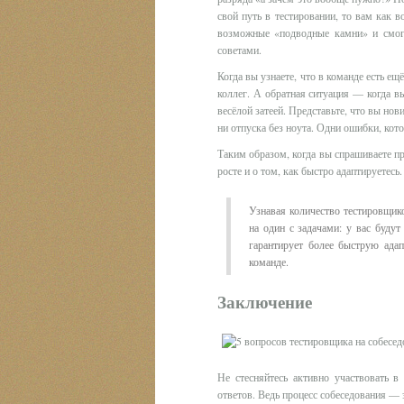
свой путь в тестировании, то вам как 
возможные «подводные камни» и смог
советами.
Когда вы узнаете, что в команде есть ещё
коллег. А обратная ситуация — когда в
весёлой затеей. Представьте, что вы нов
ни отпуска без ноута. Одни ошибки, кот
Таким образом, когда вы спрашиваете пр
росте и о том, как быстро адаптируетесь.
Узнавая количество тестировщико
на один с задачами: у вас буду
гарантирует более быструю ада
команде.
Заключение
Не стесняйтесь активно участвовать в
ответов. Ведь процесс собеседования — 