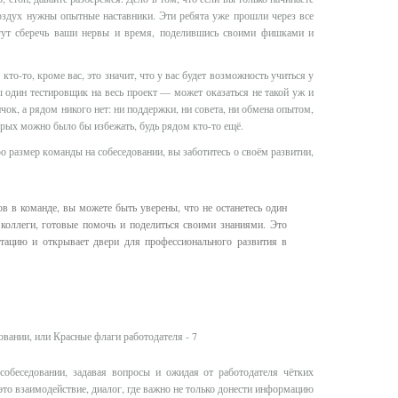
воздух нужны опытные наставники. Эти ребята уже прошли через все
ут сберечь ваши нервы и время, поделившись своими фишками и
 кто-то, кроме вас, это значит, что у вас будет возможность учиться у
ы один тестировщик на весь проект — может оказаться не такой уж и
ичок, а рядом никого нет: ни поддержки, ни совета, ни обмена опытом,
орых можно было бы избежать, будь рядом кто-то ещё.
о размер команды на собеседовании, вы заботитесь о своём развитии,
в в команде, вы можете быть уверены, что не останетесь один
т коллеги, готовые помочь и поделиться своими знаниями. Это
птацию и открывает двери для профессионального развития в
 собеседовании, задавая вопросы и ожидая от работодателя чётких
это взаимодействие, диалог, где важно не только донести информацию