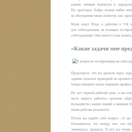
вашим личным компасом в определен
На просторах Хабра можно найти множ
на обсуждении таких аспектов, как зарпл
Меня зовут Влад, я работаю в VK на
для собеседования на позицию тестиро
собеседований. Они помогут вам понять,
«Какие задачи мне пре
Представьте, что вы прошли через мар
задание казалось проверкой на прочнос
теперь покорите новые вершины професси
Но вот первый рабочий день, и вы пон
часть вашего рабочего времени уйдёт
большинство ваших знаний и навыков буд
новая рабочая реальность.
Потом вы задаёте себе вопрос: «А где
Оказывается, что между тем, что обс
заниматься, пропасть. И вот вы теперь