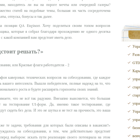
ии, находитесь ли вы на пороге мечты или очередной галеры?
ество статей на подобные темы, большая их часть сосредоточена
аты, отпуска, бонусы и так далее.
 позиции QA Engineer. Хочу поделиться своим топом вопросов
вщика, которые я собрал благодаря прохождению не одного десятка
 с какой компанией вам предстоит иметь дело.
Упра
дстоит решать?»
Разв
GTD 
Карь
афон каверзных технических вопросов на собеседовании, где каждое
упра
ть вашего интеллекта. Вышли победителем, полные надежд на то, что
стар
онального роста и будете расширять горизонты своих знаний.
стар
имаете, что не всё так радужно. Внезапно выясняется, что большая
упра
 на тестирование UI-форм. Да, именно такое тестирование, где
ут сидеть без дела. И это не шутка и не тест на прочность, это ваша
Упра
упра
 же те задачи, требования для которых были описаны в вакансии?»
бизн
уждалось на собеседовании, и тем, чем действительно предстоит
венч
 перед выбором: искать пути реализации своего потенциала на этом