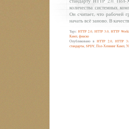
стандарту HTTP 2.0. Пол
количества системных комп
Он считает, что рабочей 
начать всё заново. В качес
Tags:
HTTP 2.0
,
HTTP 3.0
,
HTTP Worki
Камп
,
фиаско
Опубликовано в
HTTP 2.0
,
HTTP 3.
стандарты
,
SPDY
,
Пол-Хеннинг Камп
,
У