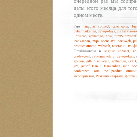
очередной раз мы собира
даты этого месяца для тог
одном месте.
Tags:
angular connect
,
apachecon
,
bi
cybermarketing
,
devopsdays
,
digital vision
universe
,
gothamgo
,
how
,
html5 devconf
leankanban
,
mqn
,
openslava
,
parisweb
,
pd
product summit
,
webtech
,
выставки
,
конф
Опубликовано в
angular connect
,
ap
cssdevconf
,
cybermarketing
,
devopsdays
,
geecon
,
github universe
,
gothamgo
,
GTD
jax
,
jsconf
,
lean it
,
leankanban
,
mqn
,
ope
conference
,
sotn
,
the product summit
мероприятия
,
Развитие стартапа
,
форум