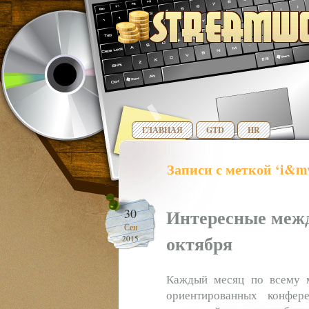
ГЛАВНАЯ
GTD
HR
Записи с меткой ‘i&m
Интересные меж
30
Сен
октября
2015
Каждый месяц по всему ми
ориентированных конфер