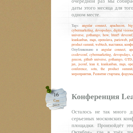
очередной раз мы собира
даты этого месяца для тог
одном месте.
Tags:
angular connect
,
apachecon
,
bi
cybermarketing
,
devopsdays
,
digital vision
universe
,
gothamgo
,
how
,
html5 devconf
leankanban
,
mqn
,
openslava
,
parisweb
,
pd
product summit
,
webtech
,
выставки
,
конф
Опубликовано в
angular connect
,
ap
cssdevconf
,
cybermarketing
,
devopsdays
,
geecon
,
github universe
,
gothamgo
,
GTD
jax
,
jsconf
,
lean it
,
leankanban
,
mqn
,
ope
conference
,
sotn
,
the product summit
мероприятия
,
Развитие стартапа
,
форум
Конференция Le
16
Сен
2015
Осталось не так много д
серьезных московских кон
площадки. Произойдёт эт
Октября», где в трёх тр