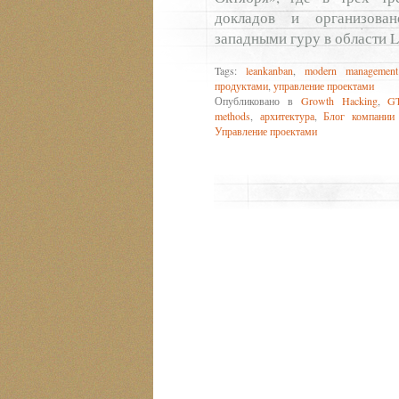
докладов и организова
западными гуру в области L
Tags:
leankanban
,
modern management
продуктами
,
управление проектами
Опубликовано в
Growth Hacking
,
G
methods
,
архитектура
,
Блог компании
Управление проектами