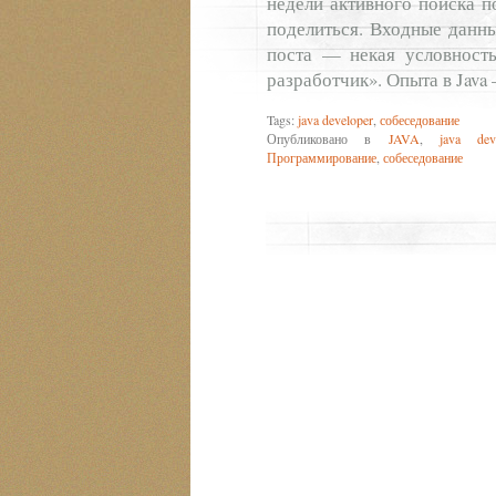
недели активного поиска п
поделиться. Входные данны
поста — некая условность
разработчик». Опыта в Java 
Tags:
java developer
,
собеседование
Опубликовано в
JAVA
,
java dev
Программирование
,
собеседование