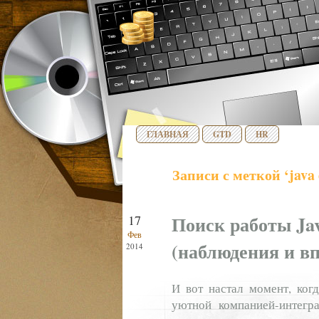
ГЛАВНАЯ
GTD
HR
Записи с меткой ‘java 
Поиск работы Jav
17
Фев
(наблюдения и в
2014
И вот настал момент, ког
уютной компанией-интегра