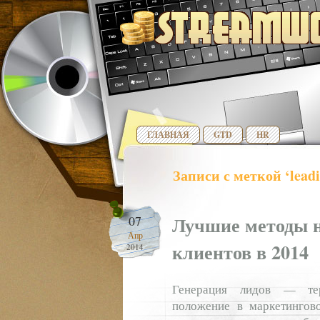
ГЛАВНАЯ
GTD
HR
Записи с меткой ‘leadi
Лучшие методы 
07
Апр
клиентов в 2014
2014
Генерация лидов — тер
положение в маркетингов