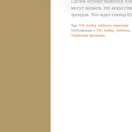
сделок осуществляются бла
могут назвать это искусст
трендов. Что ждет сектор b2
Tags:
b2b
,
leading
,
telebreeze
,
маркетинг
Опубликовано в
b2b
,
leading
,
telebreeze
,
Управление проектами