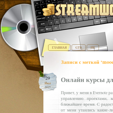
ГЛАВНАЯ
GTD
HR
Записи с меткой ‘moo
Онлайн курсы дл
29
Июл
2015
Привет, у меня в Evernote р
управлению проектами, 
ближайшее время. С радос
от меня утаились какие-л