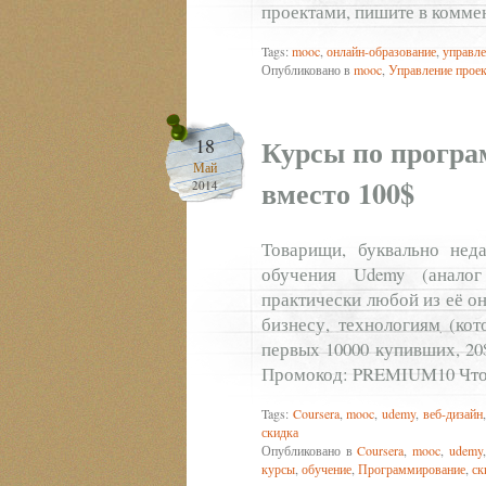
проектами, пишите в комме
Tags:
mooc
,
онлайн-образование
,
управле
Опубликовано в
mooc
,
Управление прое
Курсы по програ
18
Май
вместо 100$
2014
Товарищи, буквально нед
обучения Udemy (аналог
практически любой из её о
бизнесу, технологиям (кот
первых 10000 купивших, 20$
Промокод: PREMIUM10 Что 
Tags:
Coursera
,
mooc
,
udemy
,
веб-дизайн
скидка
Опубликовано в
Coursera
,
mooc
,
udemy
курсы
,
обучение
,
Программирование
,
ск