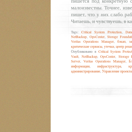
пишется под конкретную 
малоизвестны. Точнее, изве
пишет, что у них слабо раб
Читаешь, и чувствуешь, в 
Tags:
Critical System Protection
,
Dat
NetBackup
,
OpsCenter
,
Storage Foundat
Veritas Operations Manager
,
бэкап
,
з
критические сервисы
,
утечки
,
центр реш
Опубликовано в
Critical System Protec
Vault
,
NetBackup
,
OpsCenter
,
Storage 
Server
,
Veritas Operations Manager
,
Б
информации
,
инфраструктура
,
к
администрирование
,
Управление проект