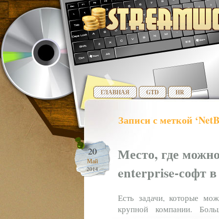
ГЛАВНАЯ
GTD
HR
Записи с меткой ‘Net
Место, где можно
20
Май
enterprise-софт 
2014
Есть задачи, которые мож
крупной компании. Больш