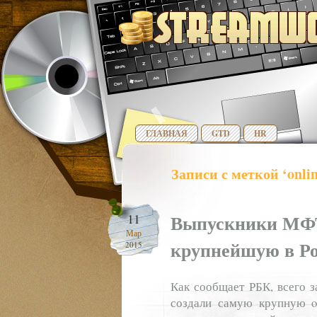
ГЛАВНАЯ
GTD
HR
Записи с меткой ‘onli
Выпускники МФТИ
11
Мар
крупнейшую в Ро
2015
Как сообщает РБК, всего з
создали самую крупную on