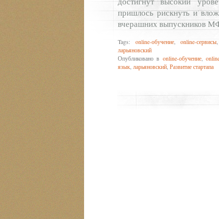
достигнут высокий урове
пришлось рискнуть и вложи
вчерашних выпускников М
Tags:
online-обучение
,
online-сервисы
ларьяновский
Опубликовано в
online-обучение
,
onlin
язык
,
ларьяновский
,
Развитие стартапа