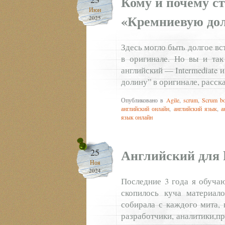
Кому и почему с
Июн
«Кремниевую дол
2025
Здесь могло быть долгое вс
в оригинале. Но вы и так
английский — Intermediate 
долину” в оригинале, расск
Опубликовано в
Agile
,
scrum
,
Scrum bo
английский онлайн
,
английский язык
,
а
язык онлайн
Английский для
25
Ноя
2024
Последние 3 года я обучаю
скопилось куча материало
собирала с каждого мита, 
разработчики, аналитики,п