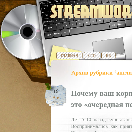
ГЛАВНАЯ
GTD
HR
Архив рубрики ‘англ
Почему ваш кор
16
Апр
это «очередная п
2026
Лет 5–10 назад курсы анг
Воспринимались как прият