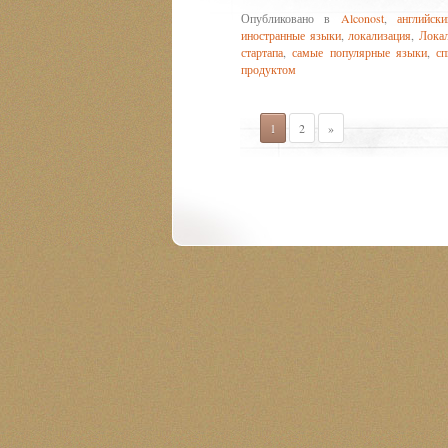
Опубликовано в
Alconost
,
английск
иностранные языки
,
локализация
,
Локал
стартапа
,
самые популярные языки
,
сп
продуктом
1
2
»