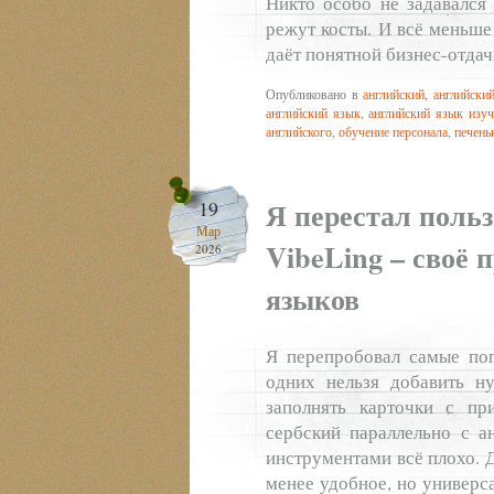
Никто особо не задавался 
режут косты. И всё меньше 
даёт понятной бизнес-отдач
Опубликовано в
английский
,
английски
английский язык
,
английский язык изуч
английского
,
обучение персонала
,
печень
Я перестал польз
19
Мар
VibeLing – своё 
2026
языков
Я перепробовал самые поп
одних нельзя добавить н
заполнять карточки с пр
сербский параллельно с ан
инструментами всё плохо. 
менее удобное, но универс