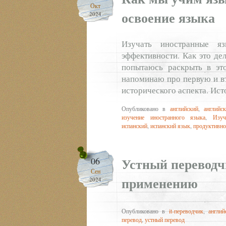
Окт
освоение языка
2024
Изучать иностранные я
эффективности. Как это де
попытаюсь раскрыть в это
напоминаю про первую и вт
исторического аспекта. Ист
Опубликовано в
английский
,
английс
изучение иностранного языка
,
Изуч
испанский
,
испанский язык
,
продуктивно
Устный переводч
06
Сен
применению
2024
Опубликовано в
it-переводчик
,
англи
перевод
,
устный перевод