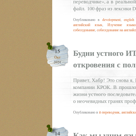
переводчике», а в реально
файл. 100 фраз из лексики 
Опубликовано в
development
,
english
английский язык
,
Изучение языко
собеседование
,
собеседование на англий
Будни устного И
15
Окт
откровения с по
2024
Привет, Хабр! Это снова я,
компании КРОК. В прошлом
жизни устного последовател
о неочевидных гранях про
Опубликовано в
it-переводчик
,
английск
Как мы учим язы
14