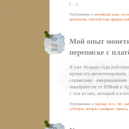
[…]
Опубликовано в
английский язык
,
изуч
приложение
,
сербский язык
,
французски
Мой опыт монети
17
Мар
переписке с пла
2026
Я уже больше года работаю
время его монетизировать.
сервисами: американским 
эквайрингом от IDBank в А
с тем из них, который я в и
Опубликовано в
language dove
,
llm
,
pad
субтитров
,
интернет-эквайринг
,
перевод
23