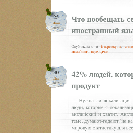
Что пообещать с
25
Июн
иностранный яз
2024
Опубликовано в
it-переводчик
,
англ
английского
,
переводчик
42% людей, кото
30
Дек
продукт
2016
— Нужна ли локализация 
люди, которые с локализац
английский и хватит. Англ
теме, думают-гадают, на к
мировую статистику для всех