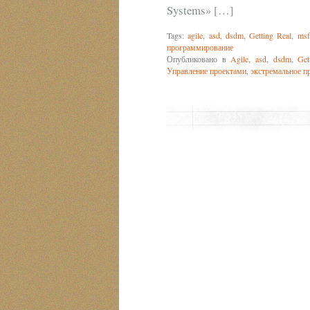
Systems» […]
Tags:
agile
,
asd
,
dsdm
,
Getting Real
,
msf
программирование
Опубликовано в
Agile
,
asd
,
dsdm
,
Get
Управление проектами
,
экстремальное п