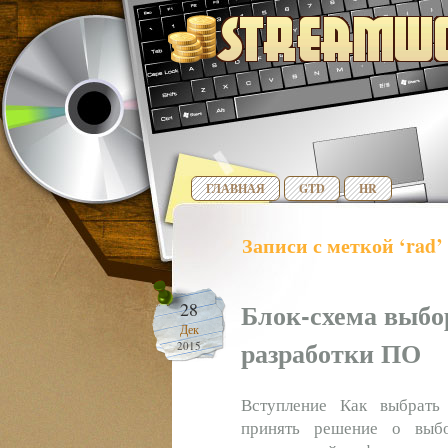
ГЛАВНАЯ
GTD
HR
Записи с меткой ‘rad’
Блок-схема выбо
28
Дек
разработки ПО
2015
Вступление Как выбрать
принять решение о выб