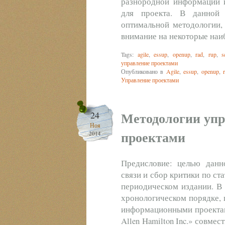
разнородной информации и
для проекта. В данной 
оптимальной методологии,
внимание на некоторые наи
Tags:
agile
,
essup
,
openup
,
rad
,
rup
,
s
управление проектами
Опубликовано в
Agile
,
essup
,
openup
,
Управление проектами
Методологии уп
24
Ноя
проектами
2014
Предисловие: целью данн
связи и сбор критики по ст
периодическом издании. В 
хронологическом порядке, 
информационными проектами
Allen Hamilton Inc.» совмес