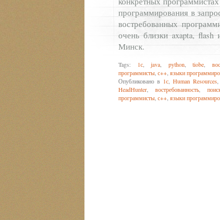
конкретных программистах 
программирования в запрос
востребованных программи
очень близки axapta, flas
Минск.
Tags:
1с
,
java
,
python
,
tiobe
,
во
программисты
,
с++
,
языки программиро
Опубликовано в
1с
,
Human Resources
HeadHunter
,
востребованность
,
поис
программисты
,
с++
,
языки программиро