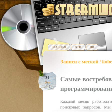
ГЛАВНАЯ
GTD
HR
Записи с меткой ‘tiobe
Самые востребо
31
Окт
программирован
2012
Каждый месяц работодат
поисковых запросов. Мы