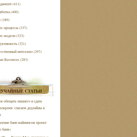
джмент (411)
аботка (400)
e (389)
ес-процессы (337)
ес-модели (323)
уктивность (321)
сственный интеллект (297)
n Resources (283)
ЛУЧАЙНЫЕ СТАТЬИ
не обещать лишнего и сдать
вовремя: спасаем дедлайны и
ы
ление бани майнингом проект
о баня»