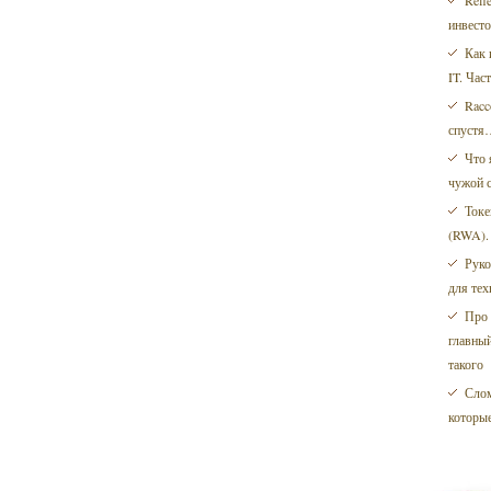
Refl
инвест
Как 
IT. Час
Racc
спустя
Что 
чужой 
Токе
(RWA).
Руко
для тех
Про 
главный
такого
Слом
которые