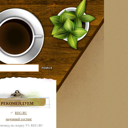
РЕКОМЕНДУЕМ
REG.RU
надежный хостинг
мокод на скидку 5% REG.RU