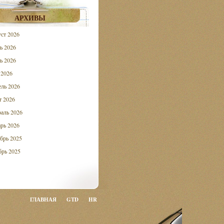
АРХИВЫ
ст 2026
ь 2026
ь 2026
 2026
ль 2026
 2026
аль 2026
рь 2026
брь 2025
рь 2025
ГЛАВНАЯ
GTD
HR