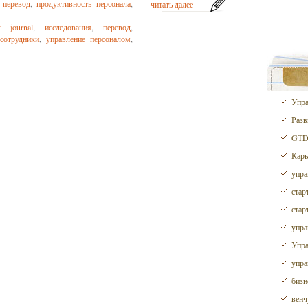
,
перевод
,
продуктивность персонала
,
читать далее
t journal
,
исследования
,
перевод
,
сотрудники
,
управление персоналом
,
Упра
Разв
GTD 
Карь
упра
стар
стар
упра
Упра
упра
бизн
венч