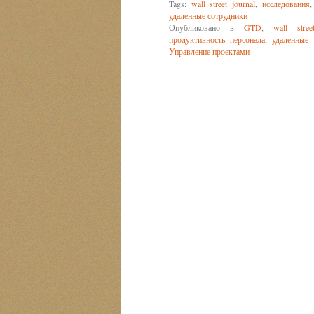
Tags:
wall street journal
,
исследования
удаленные сотрудники
Опубликовано в
GTD
,
wall stree
продуктивность персонала
,
удаленные 
Управление проектами