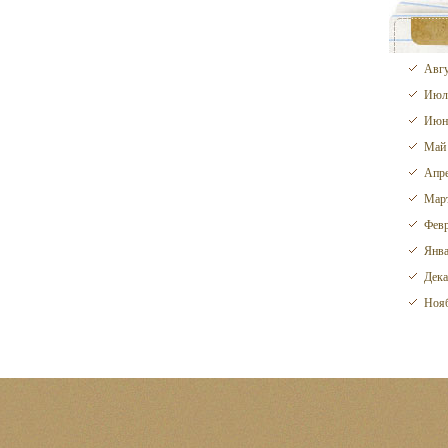
Авгу
Июл
Июн
Май
Апре
Март
Февр
Янва
Дека
Нояб