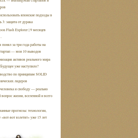
ectX — BurningMan стартапов и
оров
использовать японские подходы в
ть 3: защита от дурака
oon Flash Explorer | 9 месяцев
…
я понял за три года работы на
стартап — мои 10 выводов
низация активов реального мира
 Будущее уже наступило?
водство по принципам SOLID
нических лидеров
человека и свободу — реально
 вопрос жизни, вселенной и всего
анные прогнозы: технологии,
 «вот-вот взлетят» уже 15 лет