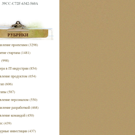
39CC-C72F-6342-560A
РУБРИКИ
вление проектами (3298)
итие стартапа (1481)
(998)
ера в IT-индустрии (854)
вление продуктом (654)
тап (606)
тапы (587)
вление персоналом (550)
вление разработкой (468)
вление командой (450)
ес (439)
урные инвестиции (437)