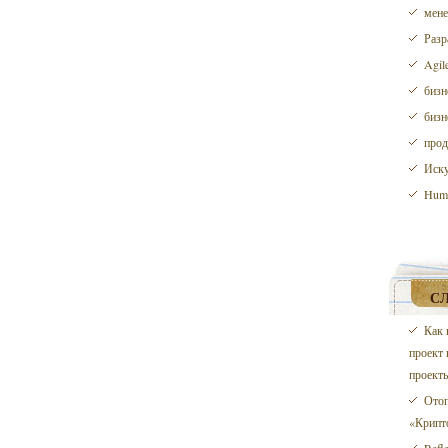
мене
Разр
Agil
бизн
бизн
прод
Иску
Huma
С
Как 
проект 
проект
Отоп
«Крипт