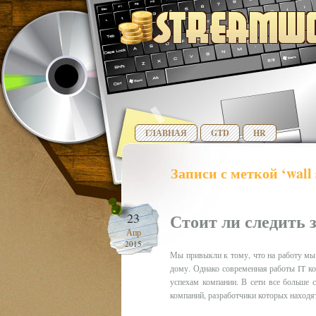
ГЛАВНАЯ
GTD
HR
Записи с меткой ‘wall s
Стоит ли следить 
23
Апр
2015
Мы привыкли к тому, что на работу мы 
дому. Однако современная работы IT ком
успехам компании. В сети все больше 
компаний, разработчики которых находя