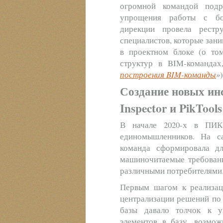
огромной командой подр
упрощения работы с бо
дирекции провела рестр
специалистов, которые зан
в проектном блоке (о то
структур в BIM-команда
построения BIM-команды
»
)
Создание новых ин
Inspector и PikTools
В начале 2020-х в ПИК 
единомышленников. На с
команда сформировала д
машиночитаемые требовани
различными потребителями
Первым шагом к реализац
централизации решений по
базы давало толчок к у
элементов в базу, возмож