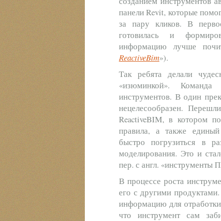
созданием инструментов ав
панели Revit, которые пом
за пару кликов. В перво
готовилась и формиров
информацию лучше почит
ReactiveBim
»).
Так ребята делали чуде
«изюминкой». Команда 
инструментов. В один пре
нецелесообразен. Перешл
ReactiveBIM, в котором п
правила, а также едины
быстро погрузиться в ра
моделирования. Это и стал
пер. с англ. «инструменты 
В процессе роста инструме
его с другими продуктами.
информацию для отработки 
что инструмент сам заб