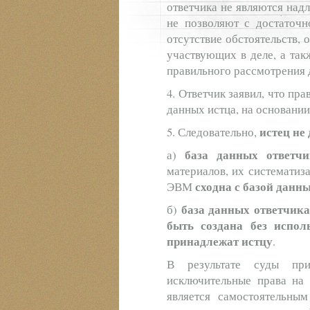
ответчика не являются над
не позволяют с достаточн
отсутствие обстоятельств,
участвующих в деле, а так
правильного рассмотрения 
4. Ответчик заявил, что пр
данных истца, на основании
истец не
5. Следовательно,
база данных ответчи
а)
материалов, их систематиз
сходна с базой данн
ЭВМ
база данных ответчик
б)
быть создана без испол
принадлежат истцу
.
В результате суды пр
исключительные права на 
является самостоятельным