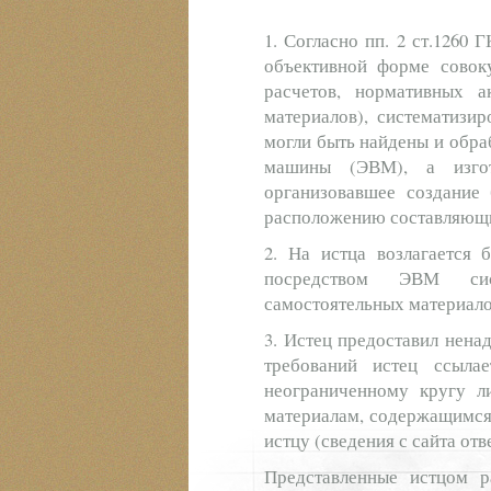
1. Согласно пп. 2 ст.1260 
объективной форме совоку
расчетов, нормативных 
материалов), систематизи
могли быть найдены и обр
машины (ЭВМ), а изгот
организовавшее создание 
расположению составляющих
2. На истца возлагается 
посредством ЭВМ сист
самостоятельных материало
3. Истец предоставил нена
требований истец ссыла
неограниченному кругу л
материалам, содержащимся 
истцу (сведения с сайта отв
Представленные истцом р