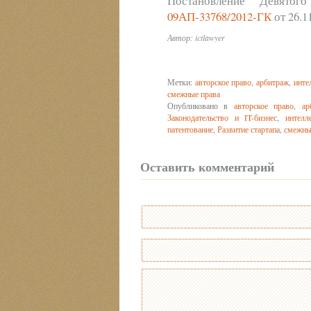
Постановление Девятог
09АП-33768/2012-ГК
от 26.11
Автор: ictlawyer
Метки:
авторское право
,
арбитраж
,
инте
смежные права
Опубликовано в
авторское право
,
ар
Законодательство и IT-бизнес
,
интелл
патентование
,
Развитие стартапа
,
смежны
Оставить комментарий