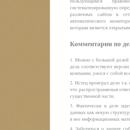
пользующимся право
систематизированную опре
различных сайтов в се
автоматического монитор
которым является открыты
Комментарии по де
1. Можно с большой долей 
дела соответствуют версии 
компании, унося с собой все
2. Истец проиграл дело т.к
что распространяемая отве
существенной части.
3. Фактически в деле иде
данных как некую структур
в нее информационных мат
4. Заботиться о защите со