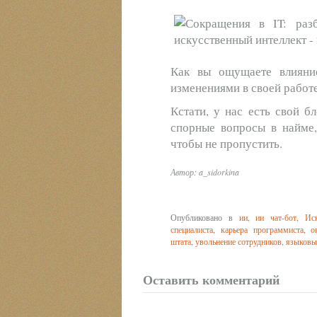
Как вы ощущаете влияни
изменениями в своей работе
Кстати, у нас есть свой б
спорные вопросы в найме,
чтобы не пропустить.
Автор: a_sidorkina
Опубликовано в
ии
,
ии чат-бот
,
Ис
специалиста
,
карьера программиста
,
о
штата
,
увольнение сотрудников
,
языковы
Оставить комментарий