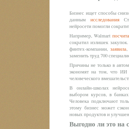
Бизнес ищет способы снизи
данным
исследования
Стэ
нейросети помогли сократи
Например, Walmart
посчит
сократил излишек закупок.
финтех-компании,
заявила
,
заменить труд 700 специали
Причины не только в автом
экономят на том, что ИИ
человеческого вмешательств
В онлайн-школах нейрос
выбором курсов, в банка
Человека подключают тольк
этому бизнес может сэкон
новых продуктов и улучшен
Выгодно ли это на 