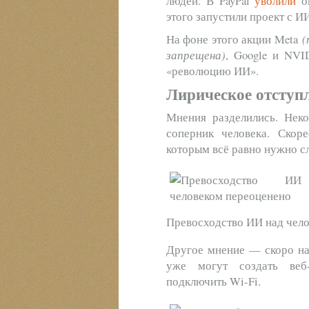
людей. В PayPal
уволили
ок
этого запустили проект с И
На фоне этого акции Meta
(
запрещена)
, Google и NV
«революцию ИИ».
Лирическое отступ
Мнения разделились. Нек
соперник человека. Скор
которым всё равно нужно с
Превосходство ИИ над чел
Другое мнение — скоро нас
уже могут создать веб
подключить Wi-Fi.