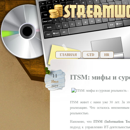
ГЛАВНАЯ
GTD
HR
ITSM: мифы и сур
11
Июл
2025
ITSM живет с нами уже 30 лет. За эт
реализацию. Что осталось неизменным
реальностью.
Напомню, что
ITSM (Information Te
подход к управлению ИТ-деятельностью