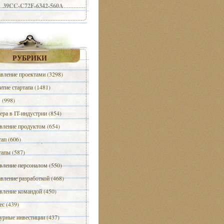
39CC-C72F-6342-560A
РУБРИКИ
вление проектами (3298)
итие стартапа (1481)
(998)
ера в IT-индустрии (854)
вление продуктом (654)
тап (606)
тапы (587)
вление персоналом (550)
вление разработкой (468)
вление командой (450)
ес (439)
урные инвестиции (437)