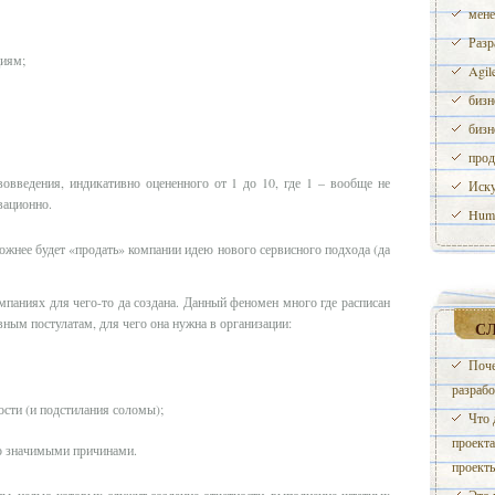
мене
Разр
иям;
Agil
бизн
бизн
прод
введения, индикативно оцененного от 1 до 10, где 1 – вообще не
Иску
вационно.
Huma
ожнее будет «продать» компании идею нового сервисного подхода (да
мпаниях для чего-то да создана. Данный феномен много где расписан
вным постулатам, для чего она нужна в организации:
С
Поче
разрабо
ости (и подстилания соломы);
Что 
проекта
но значимыми причинами.
проект
ы, целью которых служит создание отчетности, выполнение штатных