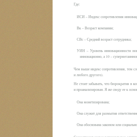
Где:
ИСИ – Индекс сопротивления инновац
Вк – Возраст компании;
СВс – Средний возраст сотрудника;
УИН – Уровень инновационности ново
инновационно, а 10 – супермегаинно
Чем выше индекс сопротивления, тем сл
и любого другого).
Не стоит забывать, что бюрократия в ко
и проанализирован. Я же сведу ее к осно
Она монетизирована;
Она служит для размытия ответственн
Она обоснована законом или социаль
Существуют целые региональные единиц