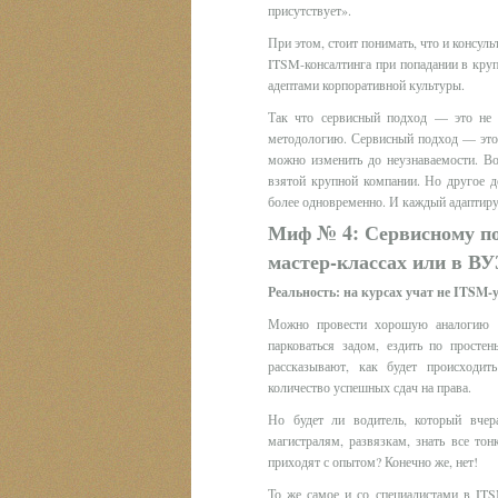
присутствует».
При этом, стоит понимать, что и консул
ITSM-консалтинга при попадании в круп
адептами корпоративной культуры.
Так что сервисный подход — это не 
методологию. Сервисный подход — это 
можно изменить до неузнаваемости. В
взятой крупной компании. Но другое д
более одновременно. И каждый адаптиру
Миф № 4: Сервисному под
мастер-классах или в ВУ
Реальность: на курсах учат не ITSM-у
Можно провести хорошую аналогию с
парковаться задом, ездить по прост
рассказывают, как будет происходи
количество успешных сдач на права.
Но будет ли водитель, который вче
магистралям, развязкам, знать все то
приходят с опытом? Конечно же, нет!
То же самое и со специалистами в IT