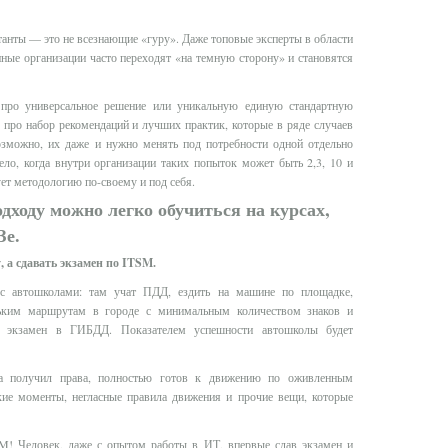
ьтанты — это не всезнающие «гуру». Даже топовые эксперты в области
ные организации часто переходят «на темную сторону» и становятся
про универсальное решение или уникальную единую стандартную
про набор рекомендаций и лучших практик, которые в ряде случаев
озможно, их даже и нужно менять под потребности одной отдельно
ело, когда внутри организации таких попыток может быть 2,3, 10 и
ет методологию по-своему и под себя.
ходу можно легко обучиться на курсах,
Зе.
, а сдавать экзамен по ITSM.
 автошколами: там учат ПДД, ездить на машине по площадке,
еньким маршрутам в городе с минимальным количеством знаков и
ть экзамен в ГИБДД. Показателем успешности автошколы будет
ра получил права, полностью готов к движению по оживленным
нкие моменты, негласные правила движения и прочие вещи, которые
SM! Человек, даже с опытом работы в ИТ, впервые сдав экзамен и