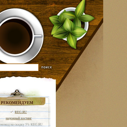
РЕКОМЕНДУЕМ
REG.RU
надежный хостинг
мокод на скидку 5% REG.RU