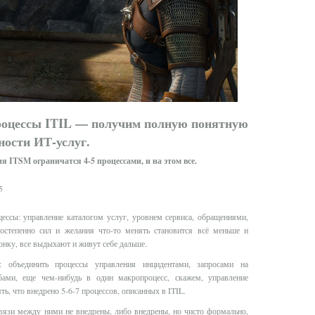
роцессы ITIL — получим полную понятную
ности ИТ-услуг.
ия ITSM ограничатся 4-5 процессами, и на этом все.
цессы: управление каталогом услуг, уровнем сервиса, обращениями,
степенно сил и желания что-то менять становится всё меньше и
нку, все выдыхают и живут себе дальше.
 объединить процессы управления инцидентами, запросами на
бами, еще чем-нибудь в один макропроцесс, скажем, управление
ь, что внедрено 5-6-7 процессов, описанных в ITIL.
вязи между ними не внедрены, либо внедрены, но чисто формально,