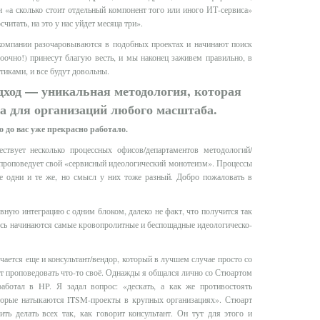
и «а сколько стоит отдельный компонент того или иного ИТ-сервиса»
читать, на это у нас уйдет месяца три».
 компании разочаровываются в подобных проектах и начинают поиск
ооочно!) принесут благую весть, и мы наконец заживем правильно, в
иками, и все будут довольны.
ход — уникальная методология, которая
а для организаций любого масштаба.
о до вас уже прекрасно работало.
твует несколько процессных офисов/департаментов методологий/
 проповедует свой «сервисный идеологический монотеизм». Процессы
е одни и те же, но смысл у них тоже разный. Добро пожаловать в
вную интеграцию с одним блоком, далеко не факт, что получится так
десь начинаются самые кровопролитные и беспощадные идеологическо-
ается еще и консультант/вендор, который в лучшем случае просто со
ет проповедовать что-то своё. Однажды я общался лично со Стюартом
работал в HP. Я задал вопрос: «дескать, а как же противостоять
оторые натыкаются ITSM-проекты в крупных организациях». Стюарт
ить делать всех так, как говорит консультант. Он тут для этого и