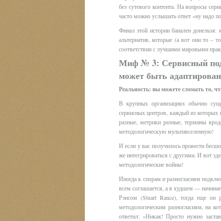
без сутевого контента. На вопросы сери
часто можно услышать ответ «ну надо пос
Финал этой истории банален донельзя:
альтернатив, которые (а вот они то – т
соответствии с лучшими мировыми практ
Миф № 3: Сервисный под
может быть адаптирован
Реальность: вы можете сломать то, чт
В крупных организациях обычно сущес
сервисных центров, каждый из которых
разные, метрики разные, термины врод
методологическую мультивселенную!
И если у вас получилось провести бесшо
же интегрироваться с другими. И вот з
методологические войны!
Иногда к спорам и разногласиям подключ
всем соглашается, а в худшем — начина
Рэнсом (Stuart Rance), тогда еще он 
методологическим разногласиям, на к
ответил: «Никак! Просто нужно застав