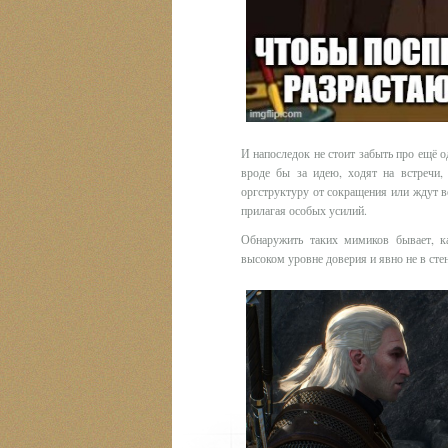
И напоследок не стоит забыть про ещё
вроде бы за идею, ходят на встречи,
оргструктуру от сокращения или ждут в
прилагая особых усилий.
Обнаружить таких мимиков бывает, к
высоком уровне доверия и явно не в сте