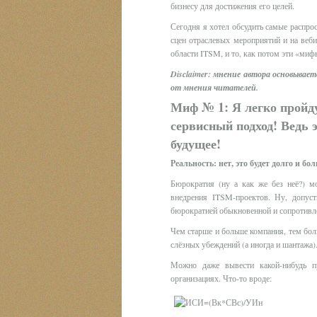
бизнесу для достижения его целей.
Сегодня я хотел обсудить самые распро
сцен отраслевых мероприятий и на веби
области ITSM, и то, как потом эти «миф
Disclaimer: мнение автора основыва
от мнения читателей.
Миф № 1: Я легко пройд
сервисный подход! Ведь э
будущее!
Реальность: нет, это будет долго и бол
Бюрократия (ну а как же без неё?) м
внедрения ITSM-проектов. Ну, допус
бюрократией обыкновенной и сопротивле
Чем старше и больше компания, тем боль
слёзных убеждений (а иногда и шантажа)
Можно даже вывести какой-нибудь пр
организациях. Что-то вроде: