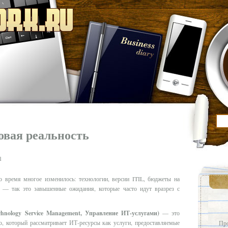
овая реальность
о время многое изменилось: технологии, версии ITIL, бюджеты на
 — так это завышенные ожидания, которые часто идут вразрез с
chnology Service Management, Управление ИТ-услугами)
— это
, который рассматривает ИТ-ресурсы как услуги, предоставляемые
Про