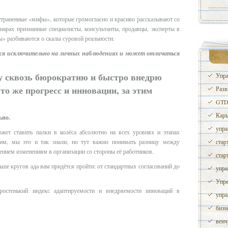
страненные «мифы», которые громогласно и красиво рассказывают со
нарах признанные специалисты, консультанты, продавцы, эксперты в
ы» разбиваются о скалы суровой реальности.
ется исключительно на личных наблюдениях и может отличаться
у сквозь бюрократию и быстро внедрю
Упра
то же прогресс и инновации, за этим
Разв
GTD 
Карь
ьно.
упра
ожет ставить палки в колёса абсолютно на всех уровнях и этапах
тим, мы это и так знали, но тут важно понимать разницу между
стар
нием изменениям в организации со стороны её работников.
стар
ше кругов ада вам придётся пройти: от стандартных согласований до
упра
.
Упра
остенький индекс адаптируемости и внедряемости инноваций в
упра
бизн
венч