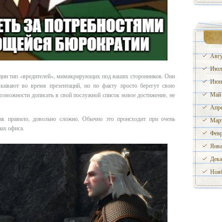
Авгу
Июл
 один тип «вредителей», мимикрирующих под ваших сторонников. Они
Июн
 кивают во время презентаций, но по факту просто берегут свою
Май
озможности дописать в свой послужной список новое достижение, не
Апре
ак правило, довольно сложно. Обычно это происходит при очень
Март
нах офиса.
Февр
Янва
Дека
Нояб