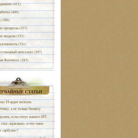
джмент (411)
аботка (400)
e (389)
ес-процессы (337)
ес-модели (323)
уктивность (321)
сственный интеллект (297)
n Resources (283)
ЛУЧАЙНЫЕ СТАТЬИ
му IT-аудит полезен
тчику, а не только бизнесу
делать, если статус вашего ИТ-
 стал «красным» и что такое
ы «арбузы»?