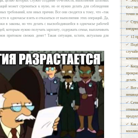
Это 
раций может стремиться к нулю, но ее нужно делать для соблюдения
Go с п
ных требований, или иных причин. Все они сводятся к тому, что «так
точно 
осто в одночасье взять и отказаться от выполнения этих операций. Да,
Стру
ки в законы, но что делать с высвободившейся в одночасье рабочей
внедря
юдей, которым нужно получать зарплату, содержать семьи, выплачивать
нов притоком свежих денег? Такая ситуация, кстати, актуальна для
12 п
Подб
случайн
компани
Когд
прокрас
делать
Вот 
ненавид
Сети
отнима
продук
Как 
миллио