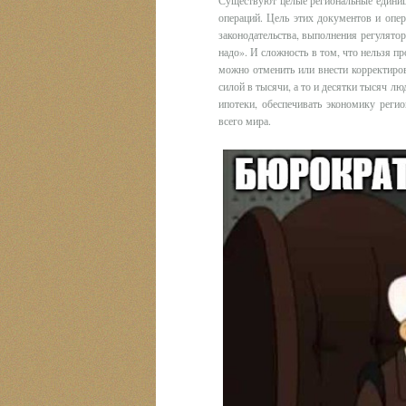
операций. Цель этих документов и опе
законодательства, выполнения регулятор
надо». И сложность в том, что нельзя пр
можно отменить или внести корректиров
силой в тысячи, а то и десятки тысяч л
ипотеки, обеспечивать экономику регио
всего мира.