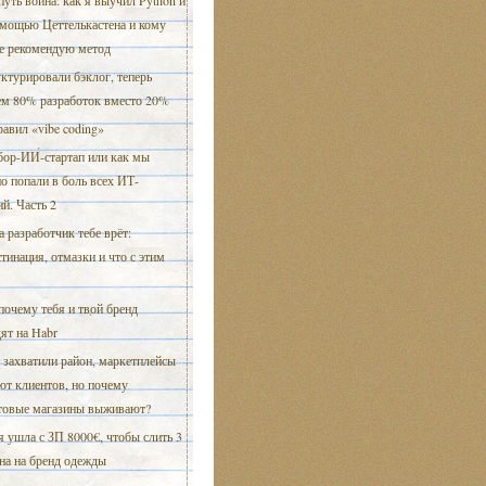
путь воина: как я выучил Python и
омощью Цеттелькастена и кому
не рекомендую метод
ктурировали бэклог, теперь
ем 80% разработок вместо 20%
равил «vibe coding»
ор-ИИ-стартап или как мы
о попали в боль всех ИТ-
й. Часть 2
а разработчик тебе врёт:
тинация, отмазки и что с этим
почему тебя и твой бренд
ят на Habr
 захватили район, маркетплейсы
ют клиентов, но почему
товые магазины выживают?
я ушла с ЗП 8000€, чтобы слить 3
на на бренд одежды