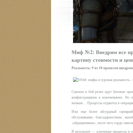
Миф №2: Внедрим все п
картину стоимости и цен
Реальность: 9 из 10 проектов внедрен
Сначала в бой резво идут базовые про
конфигурациями и изменениями. Но по
меньше… Процессы отдаются в операцио
Или еще более абсурдный сценарий:
обслуживание, благодарностями, жало
«обращениями», после чего гордо заявлят
В результате — ключевые процессы и с