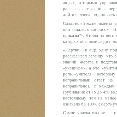
людях, которыми управля
рассказывается про экспер
дойти человек, подчиняясь 
Создателей эксперимента в
они задались вопросом: 
приказы?». Чтобы на него 
которых обычные люди попа
«Жертву» (и ещё одну под
рассказывал легенду, что 
знаний. Жертва и подстав
«учеником», а кто «учите
роль «учителя», котором
неправильный ответ на 
неправильно), с каждым
(рубильник от 15 до 450 во
настоящему, тем не менее
означало бы 100% смерть уч
Самое увлекательное — то