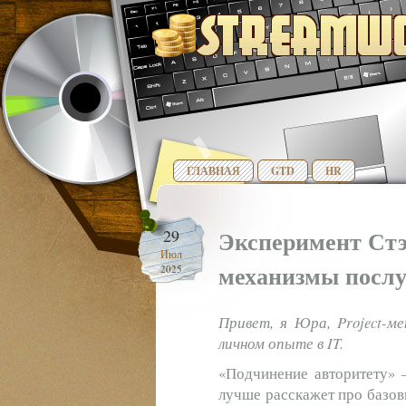
ГЛАВНАЯ
GTD
HR
Эксперимент Ст
29
Июл
механизмы посл
2025
Привет, я Юра, Project-м
личном опыте в IT.
«Подчинение авторитету» 
лучше расскажет про базов