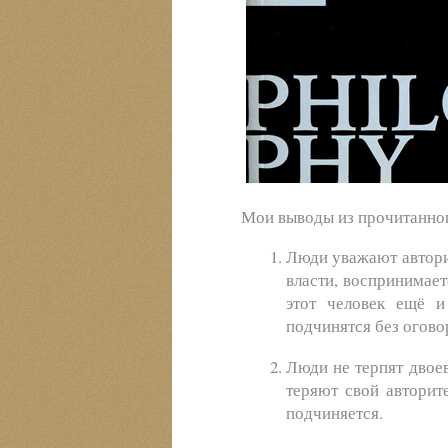
Мои выводы из прочитанно
Люди уважают автори
власти, воспринимает
этот человек ещё 
подчинятся без огово
Люди не терпят двоев
теряют свой авторит
подчиняется.