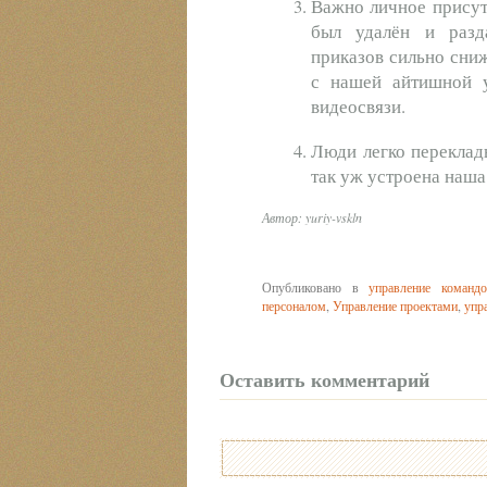
Важно личное присутс
был удалён и разд
приказов сильно сниж
с нашей айтишной 
видеосвязи.
Люди легко переклады
так уж устроена наша 
Автор: yuriy-vskln
Опубликовано в
управление командо
персоналом
,
Управление проектами
,
упр
Оставить комментарий