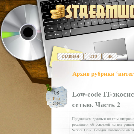
ГЛАВНАЯ
GTD
HR
Архив рубрики ‘интег
Low-code IT-экоси
08
Июл
сетью. Часть 2
2026
Продолжаем делиться опытом цифровиз
рассказали об основной логике решен
Service Desk. Сегодня поговорим об у