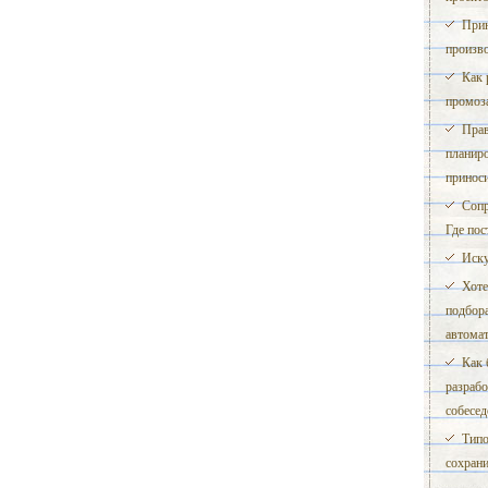
Прин
произв
Как 
промоз
Прав
планиро
принос
Сопр
Где пос
Иску
Хоте
подбора
автома
Как 
разрабо
собесед
Типо
сохран