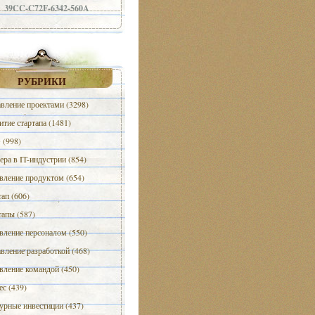
39CC-C72F-6342-560A
РУБРИКИ
вление проектами (3298)
итие стартапа (1481)
(998)
ера в IT-индустрии (854)
вление продуктом (654)
тап (606)
тапы (587)
вление персоналом (550)
вление разработкой (468)
вление командой (450)
ес (439)
урные инвестиции (437)