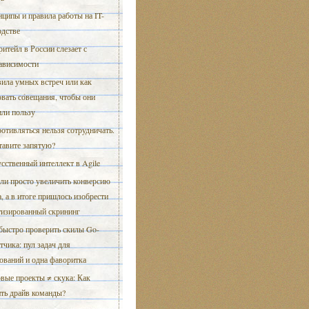
ципы и правила работы на IT-
одстве
ритейл в России слезает с
ависимости
ила умных встреч или как
вать совещания, чтобы они
или пользу
отивляться нельзя сотрудничать.
тавите запятую?
сственный интеллект в Agile
ли просто увеличить конверсию
, а в итоге пришлось изобрести
тизированный скрининг
быстро проверить скилы Go-
тчика: пул задач для
ований и одна фаворитка
вые проекты ≠ скука: Как
ить драйв команды?