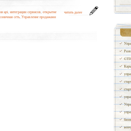
ии api
,
интеграции сервисов
,
открытие
читать далее
озничная сеть
,
Управление продажами
Упра
Разв
GTD 
Карь
упра
стар
стар
упра
Упра
упра
бизн
венч