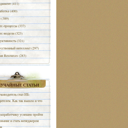
джмент (411)
аботка (400)
e (389)
ес-процессы (337)
ес-модели (323)
уктивность (321)
сственный интеллект (297)
n Resources (283)
ЛУЧАЙНЫЕ СТАТЬИ
уководитель стал ИБ-
ителем. Как так вышло и что
разработчику успешно пройти
ование и стать менеджером
ов