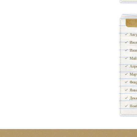
Авгу
Июл
Июн
Май
Апре
Март
Февр
Янва
Дека
Нояб