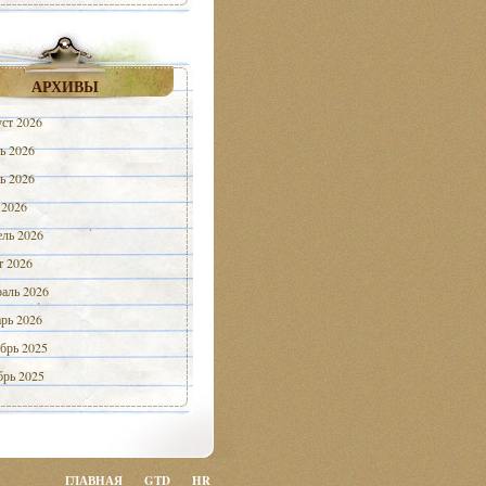
АРХИВЫ
ст 2026
ь 2026
ь 2026
 2026
ль 2026
 2026
аль 2026
рь 2026
брь 2025
рь 2025
ГЛАВНАЯ
GTD
HR