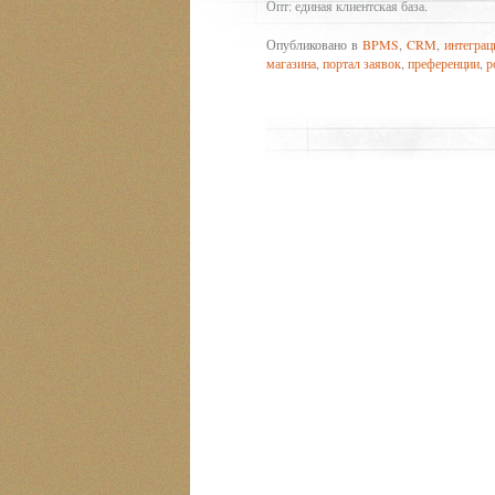
Опт: единая клиентская база.
Опубликовано в
BPMS
,
CRM
,
интеграц
магазина
,
портал заявок
,
преференции
,
р