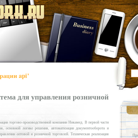
рации api’
стема для управления розничной
ации торгово-производственной компании Никамед. В первой части
ия, основной логике решения, автоматизации документооборота и
правлении оптовой и розничной торговлей. Техническая реализация
Про