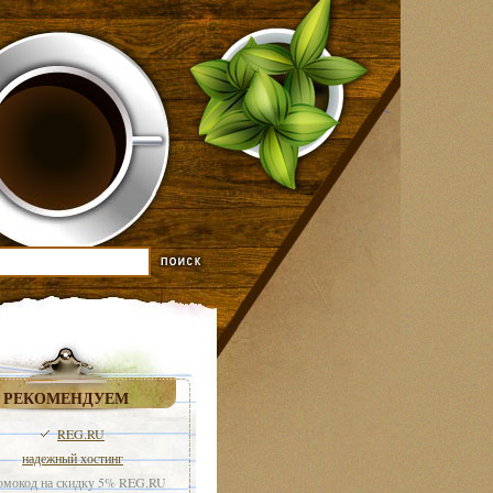
РЕКОМЕНДУЕМ
REG.RU
надежный хостинг
мокод на скидку 5% REG.RU