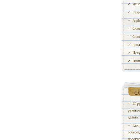
мене
Разр
Agil
бизн
бизн
прод
Иску
Huma
С
IT-р
руковод
делать?
Как 
собесед
проект