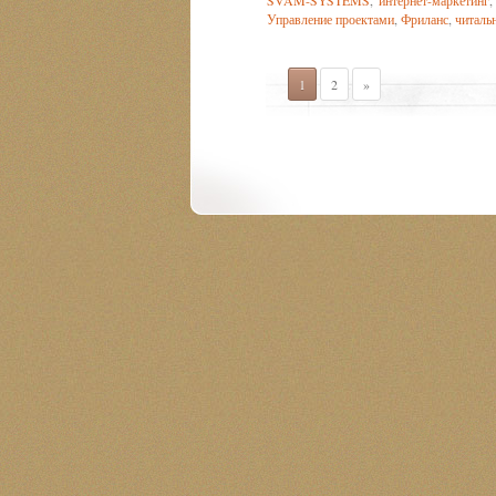
SVAM-SYSTEMS
,
интернет-маркетинг
Управление проектами
,
Фриланс
,
читаль
1
2
»