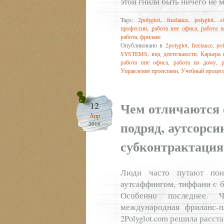
этой гнили быть ничего не 
Tags:
2polyglot
,
freelance
,
polyglot
,
s
профессии
,
работа вне офиса
,
работа 
работа
,
фриланс
Опубликовано в
2polyglot
,
freelance
,
pol
SYSTEMS
,
вид деятельности
,
Карьера 
работа вне офиса
,
работа на дому
,
Управление проектами
,
Учебный процесс
Чем отличаются 
12
Апр
подряд, аутсорси
2016
субконтрактация
Люди часто путают поня
аутсаффингом, тиффани с би
Особенно последнее. 
международная фриланс-п
2Polyglot.com решила расста