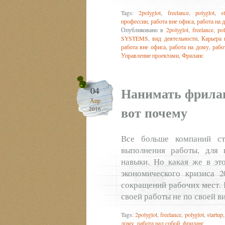
Tags:
2polyglot
,
freelance
,
polyglot
,
s
профессии
,
работа вне офиса
,
работа на 
Опубликовано в
2polyglot
,
freelance
,
pol
SYSTEMS
,
вид деятельности
,
Карьера 
работа вне офиса
,
работа на дому
,
рабо
Управление проектами
,
Фриланс
Нанимать фрилан
04
Апр
вот почему
2016
Все больше компаний ст
выполнения работы, для 
навыки. Но какая же в эт
экономического кризиса 2
сокращений рабочих мест. 
своей работы не по своей в
Tags:
2polyglot
,
freelance
,
polyglot
,
startup
дому
,
работа над собой
,
фриланс