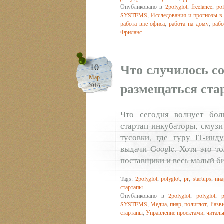
Опубликовано в
2polyglot
,
freelance
,
pol
SYSTEMS
,
Исследования и прогнозы в 
работа вне офиса
,
работа на дому
,
рабо
Фриланс
Что случилось с
10
Мар
размещаться ста
2016
Что сегодня волнует бол
стартап-инкубаторы, смузи
тусовки, где гуру IT-инд
выдачи Google. Хотя это т
поставщики и весь малый би
Tags:
2polyglot
,
polyglot
,
pr
,
startups
,
пиа
стартапы
Опубликовано в
2polyglot
,
polyglot
,
p
SYSTEMS
,
Медиа
,
пиар
,
полиглот
,
Разви
стартапы
,
Управление проектами
,
читаль