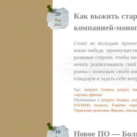
Как выжить стар
20
Янв
компанией-моно
2016
Стоит ли молодым проекта
какие-нибудь преимуществ
развивая стартап, чтобы з
начать реализовывать сво
рынка с помощью своей ин
плацдарм и задать себе вопр
Tags:
2polyglot
,
freelance
,
polyglot
,
sta
стартапы
,
фриланс
Опубликовано в
2polyglot
,
freelance
,
pol
SYSTEMS
,
полиглот
,
Развитие старт
Управление проектами
,
Фриланс
,
читаль
Новое ПО — Бол
16