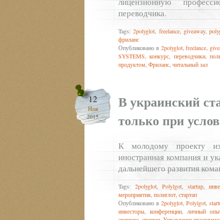
лицензионную професс
переводчика.
Tags:
2polyglot
,
freelance
,
giveaway
,
poly
фриланс
Опубликовано в
2polyglot
,
freelance
,
giv
SYSTEMS
,
конкурс
,
переводчики
,
пол
продуктом
,
Фриланс
,
читальный зал
В украинский ст
12
Ноя
только при услов
2015
К молодому проекту из
иностранная компания и ука
дальнейшего развития коман
Tags:
2polyglot
,
Polylgot
,
startup
,
инв
мероприятия
,
полиглот
,
стартап
Опубликовано в
2polyglot
,
Polylgot
,
star
инвесторы
,
конференции
,
личный опы
стартапа
,
стартап
,
Управление проектами