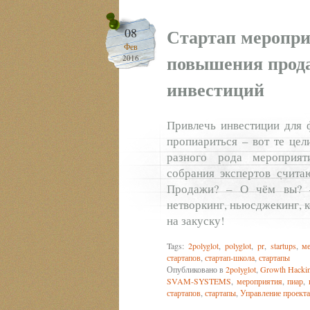
Стартап меропри
08
Фев
повышения прод
2016
инвестиций
Привлечь инвестиции для 
пропиариться – вот те цел
разного рода мероприят
собрания экспертов счита
Продажи? – О чём вы? –
нетворкинг, ньюсджекинг, 
на закуску!
Tags:
2polyglot
,
polyglot
,
pr
,
startups
,
м
стартапов
,
стартап-школа
,
стартапы
Опубликовано в
2polyglot
,
Growth Hacki
SVAM-SYSTEMS
,
мероприятия
,
пиар
,
стартапов
,
стартапы
,
Управление проект