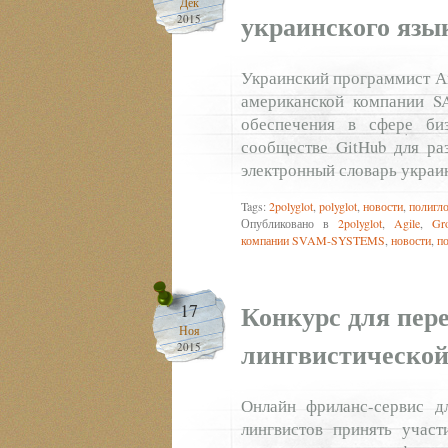
Дек
украинского язы
2015
Украинский программист Ан
американской компании S
обеспечения в сфере биз
сообществе GitHub для ра
электронный словарь украи
Tags:
2polyglot
,
polyglot
,
новости
,
полигл
Опубликовано в
2polyglot
,
Agile
,
Gr
компании SVAM-SYSTEMS
,
новости
,
п
Конкурс для пер
17
Ноя
лингвистической
2015
Онлайн фриланс-сервис д
лингвистов принять участ