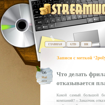
ГЛАВНАЯ
GTD
HR
Записи с меткой ‘2poly
Что делать фрила
06
Май
отказывается пл
2016
Какой самый большой би
компаний? – Заказчик отка