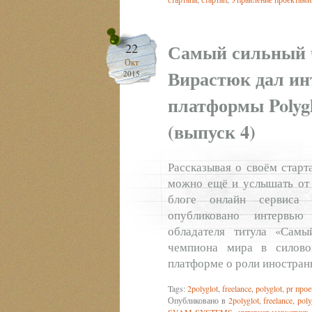
Самый сильный 
22
Окт
Вирастюк дал ин
2015
платформы Polyg
(выпуск 4)
Рассказывая о своём старт
можно ещё и услышать от 
блоге онлайн сервиса 
опубликовано интервью
обладателя титула «Сам
чемпиона мира в силово
платформе о роли иностра
Tags:
2polyglot
,
freelance
,
polyglot
,
pr прое
Опубликовано в
2polyglot
,
freelance
,
poly