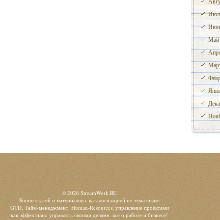
Авгу
Июл
Июн
Май
Апре
Март
Февр
Янва
Дека
Нояб
© 2026 StreamWork.RU
Копии статей и материалов с каталогизацией по тематикам:
GTD, Тайм-менеджмент, Human-Resources, управление проектами
как эффективно управлять своими делами, все о работе и бизнесе!