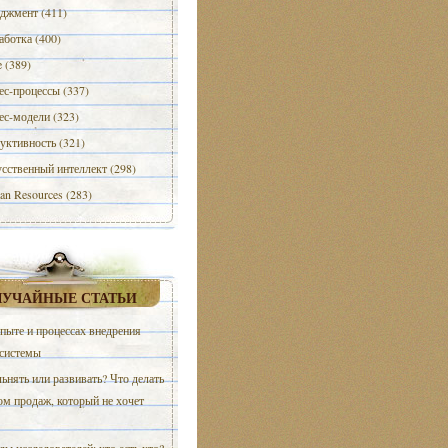
джмент (411)
аботка (400)
e (389)
ес-процессы (337)
ес-модели (323)
уктивность (321)
сственный интеллект (298)
n Resources (283)
ЛУЧАЙНЫЕ СТАТЬИ
пыте и процессах внедрения
-системы
ьнять или развивать? Что делать
ом продаж, который не хочет