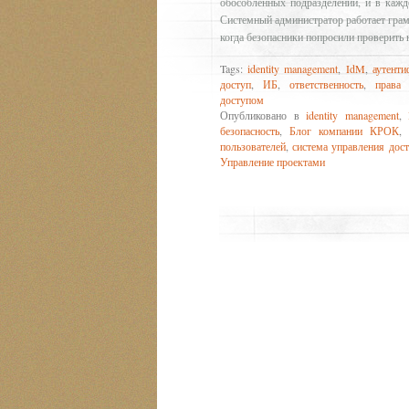
обособленных подразделений, и в кажд
Системный администратор работает грамо
когда безопасники попросили проверить 
Tags:
identity management
,
IdM
,
аутенти
доступ
,
ИБ
,
ответственность
,
права 
доступом
Опубликовано в
identity management
,
безопасность
,
Блог компании КРОК
пользователей
,
система управления дос
Управление проектами