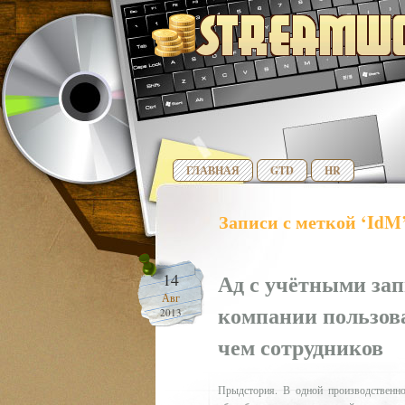
ГЛАВНАЯ
GTD
HR
Записи с меткой ‘IdM
Ад с учётными за
14
Авг
компании пользова
2013
чем сотрудников
Прыдстория. В одной производственно