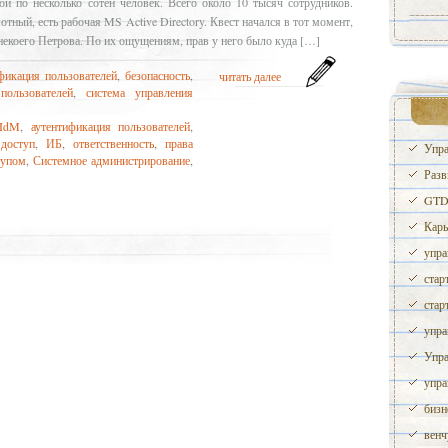
ой по несколько сотен человек. Всего около 10 тысяч сотрудников.
тный, есть рабочая MS Active Directory. Квест начался в тот момент,
некоего Петрова. По их ощущениям, прав у него было куда […]
фикация пользователей
,
безопасность
,
читать далее
пользователей
,
система управления
IdM
,
аутентификация пользователей
,
,
доступ
,
ИБ
,
ответственность
,
права
Упра
тупом
,
Системное администрирование
,
Разв
GTD 
Карь
упра
стар
стар
упра
Упра
упра
бизн
венч