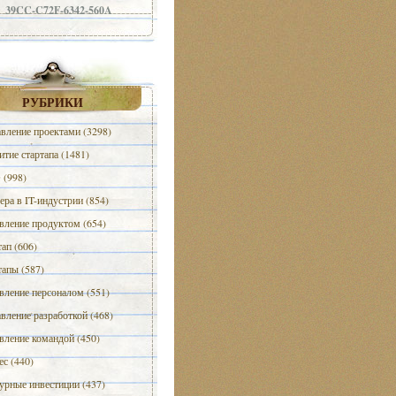
39CC-C72F-6342-560A
РУБРИКИ
вление проектами (3298)
итие стартапа (1481)
(998)
ера в IT-индустрии (854)
вление продуктом (654)
тап (606)
тапы (587)
вление персоналом (551)
вление разработкой (468)
вление командой (450)
ес (440)
урные инвестиции (437)