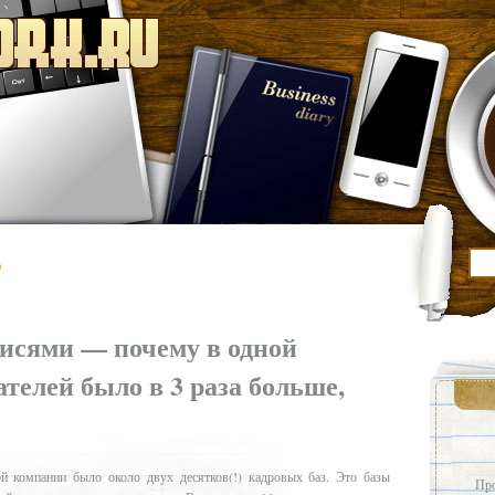
’
писями — почему в одной
телей было в 3 раза больше,
й компании было около двух десятков(!) кадровых баз. Это базы
Про