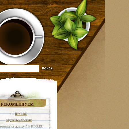
РЕКОМЕНДУЕМ
REG.RU
надежный хостинг
мокод на скидку 5% REG.RU