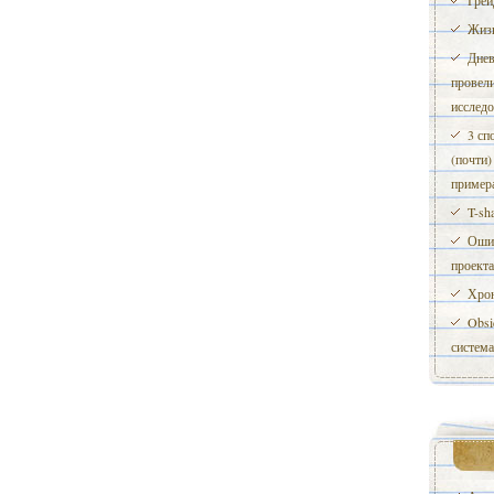
Грей
Жизн
Днев
провел
исследо
3 сп
(почти)
пример
T-sh
Ошиб
проекта
Хрон
Obsi
система