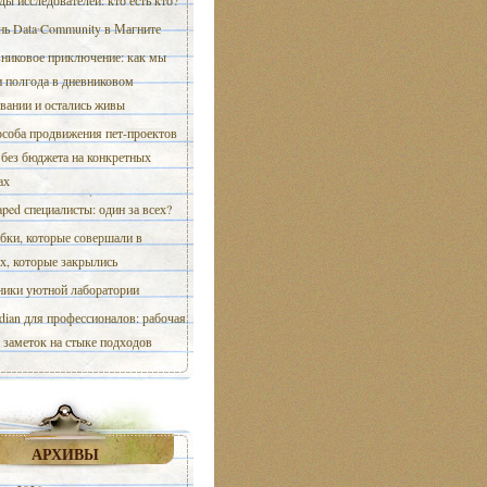
ды исследователей: кто есть кто?
ь Data Community в Магните
никовое приключение: как мы
и полгода в дневниковом
вании и остались живы
особа продвижения пет-проектов
 без бюджета на конкретных
ах
aped специалисты: один за всех?
ки, которые совершали в
х, которые закрылись
ики уютной лаборатории
dian для профессионалов: рабочая
 заметок на стыке подходов
АРХИВЫ