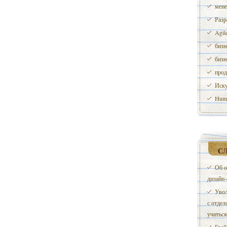
мене
Разр
Agil
бизн
бизн
прод
Иску
Huma
С
Об о
дизайн
Увол
с отдел
учиться