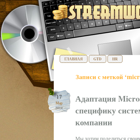
ГЛАВНАЯ
GTD
HR
Записи с меткой ‘micro
Адаптация Micros
17
Мар
специфику систе
2014
компании
Мы хотим поделиться своим 