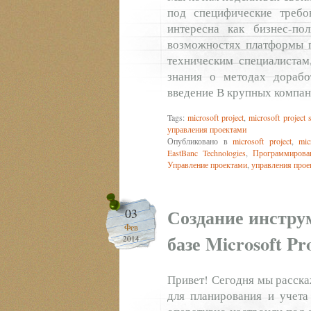
под специфические требо
интересна как бизнес-по
возможностях платформы п
техническим специалистам
знания о методах доработ
введение В крупных компа
Tags:
microsoft project
,
microsoft project 
управления проектами
Опубликовано в
microsoft project
,
mic
EastBanc Technologies
,
Программирова
Управление проектами
,
управления прое
Создание инстру
03
Фев
базе Microsoft Pr
2014
Привет! Сегодня мы расскаж
для планирования и учета