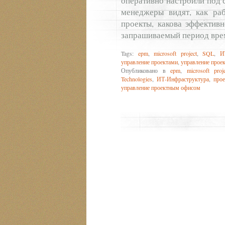
оперативно настроили под с
менеджеры видят, как раб
проекты, какова эффективн
запрашиваемый период врем
Tags:
epm
,
microsoft project
,
SQL
,
И
управление проектами
,
управление прое
Опубликовано в
epm
,
microsoft proje
Technologies
,
ИТ-Инфраструктура
,
про
управление проектным офисом