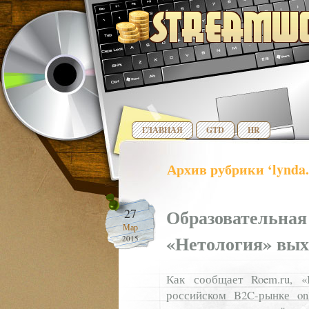
ГЛАВНАЯ
GTD
HR
Архив рубрики ‘lynda
Образовательная
27
Мар
«Нетология» вых
2015
Как сообщает Roem.ru, 
российском B2C-рынке onl