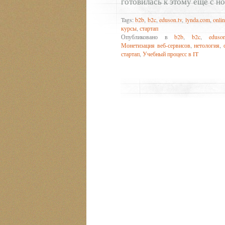
готовилась к этому ещё с но
Tags:
b2b
,
b2c
,
eduson.tv
,
lynda.com
,
onli
курсы
,
стартап
Опубликовано в
b2b
,
b2c
,
eduson
Монетизация веб-сервисов
,
нетология
,
стартап
,
Учебный процесс в IT