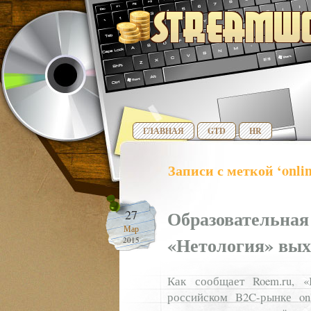
ГЛАВНАЯ
GTD
HR
Записи с меткой ‘onli
Образовательная
27
Мар
«Нетология» вых
2015
Как сообщает Roem.ru, 
российском B2C-рынке onl