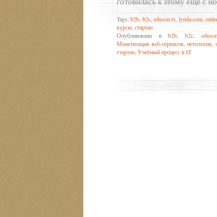
готовилась к этому ещё с но
Tags:
b2b
,
b2c
,
eduson.tv
,
lynda.com
,
onli
курсы
,
стартап
Опубликовано в
b2b
,
b2c
,
eduson
Монетизация веб-сервисов
,
нетология
,
стартап
,
Учебный процесс в IT