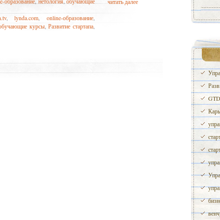
ne-образование
,
нетология
,
обучающие
читать далее
.tv
,
lynda.com
,
online-образование
,
обучающие курсы
,
Развитие стартапа
,
Упра
Разв
GTD 
Карь
упра
стар
стар
упра
Упра
упра
бизн
венч