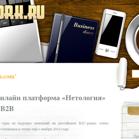
a.com’
онлайн платформа «Нетология»
 B2B
, одна из ведущих компаний на российском B2C-рынке online-
 готовилась к этому ещё с ноября 2014 года.
Про