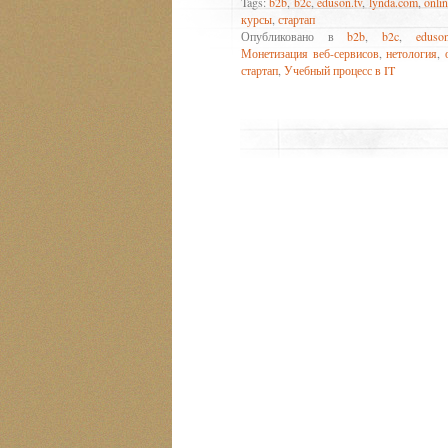
Tags:
b2b
,
b2c
,
eduson.tv
,
lynda.com
,
onli
курсы
,
стартап
Опубликовано в
b2b
,
b2c
,
eduson
Монетизация веб-сервисов
,
нетология
,
стартап
,
Учебный процесс в IT