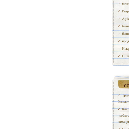
мене
Разр
Agil
бизн
бизн
прод
Иску
Huma
С
Трин
бесплат
Как 
чтобы о
команд