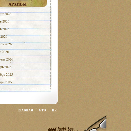
АРХИВЫ
ст 2026
ь 2026
ь 2026
 2026
ль 2026
 2026
аль 2026
рь 2026
брь 2025
рь 2025
ГЛАВНАЯ
GTD
HR