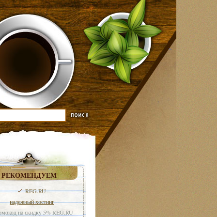
РЕКОМЕНДУЕМ
REG.RU
надежный хостинг
мокод на скидку 5% REG.RU