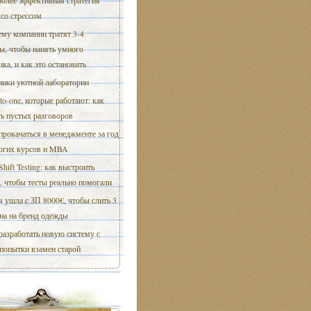
олее эффективная стратегия
со стрессом
му компании тратят 3-4
ы, чтобы нанять умного
ка, и как это остановить
ики уютной лаборатории
to-one, которые работают: как
ь пустых разговоров
прокачаться в менеджменте за год
рогих курсов и MBA
 Shift Testing: как выстроить
, чтобы тесты реально помогали
я ушла с ЗП 8000€, чтобы слить 3
на на бренд одежды
разработать новую систему с
попытки взамен старой