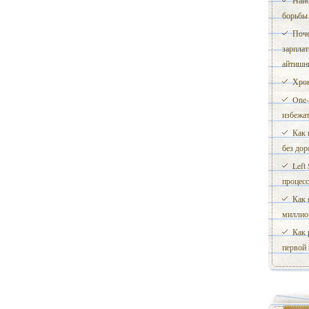
Наиб
борьбы 
Поче
зарплат
айтишни
Хрон
One-
избежат
Как 
без до
Left
процесс
Как 
миллио
Как 
первой 