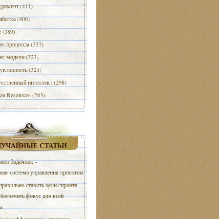
джмент (411)
аботка (400)
e (389)
ес-процессы (337)
ес-модели (323)
уктивность (321)
сственный интеллект (298)
n Resources (283)
ЛУЧАЙНЫЕ СТАТЬИ
ион Задачник -
ная система управления проектом
правильно ставить цели спринта,
беспечить фокус для всей
ы