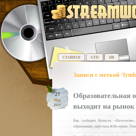
ГЛАВНАЯ
GTD
HR
Записи с меткой ‘lynd
Образовательная 
27
Мар
выходит на рынок
2015
Как сообщает Roem.ru, «Нетология»
образования, запустила B2B-сервис. Она