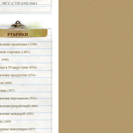
39CC-C72F-6342-560A
РУБРИКИ
вление проектами (3298)
итие стартапа (1481)
(998)
ера в IT-индустрии (854)
вление продуктом (654)
тап (606)
тапы (587)
вление персоналом (551)
вление разработкой (468)
вление командой (450)
ес (440)
урные инвестиции (437)