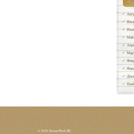
Авгу
Июл
Июн
Май
Апре
Март
Февр
Янва
Дека
Нояб
© 2026 StreamWork.RU