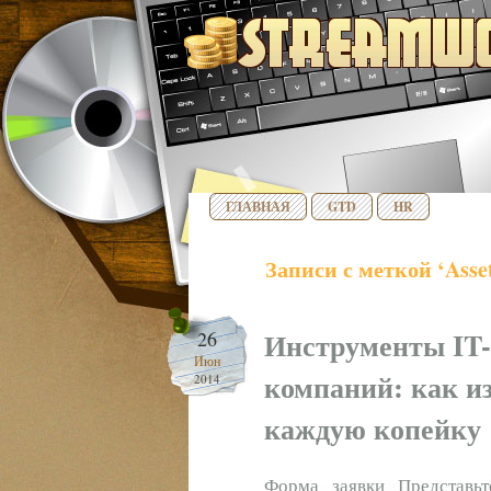
ГЛАВНАЯ
GTD
HR
Записи с меткой ‘Asse
Инструменты IT-
26
Июн
компаний: как из
2014
каждую копейку
Форма заявки Представь