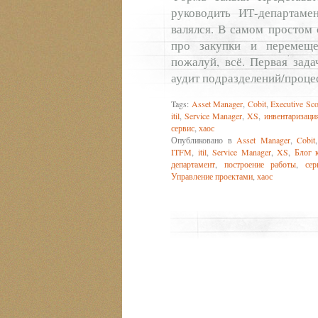
руководить ИТ-департаме
валялся. В самом простом 
про закупки и перемеще
пожалуй, всё. Первая зада
аудит подразделений/процес
Tags:
Asset Manager
,
Cobit
,
Executive Sco
itil
,
Service Manager
,
XS
,
инвентаризаци
сервис
,
хаос
Опубликовано в
Asset Manager
,
Cobit
ITFM
,
itil
,
Service Manager
,
XS
,
Блог 
департамент
,
построение работы
,
сер
Управление проектами
,
хаос