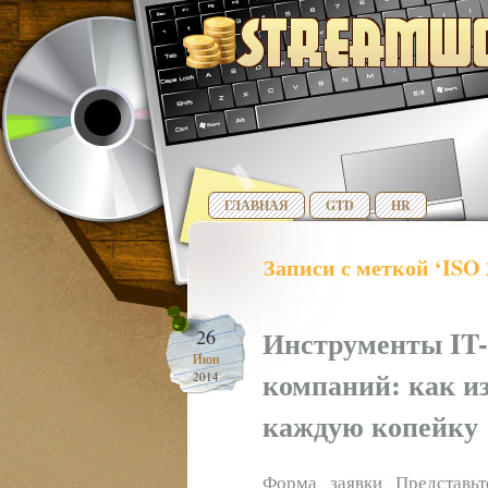
ГЛАВНАЯ
GTD
HR
Записи с меткой ‘ISO 
Инструменты IT-
26
Июн
компаний: как из
2014
каждую копейку
Форма заявки Представь