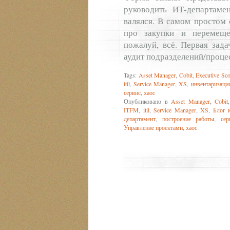
руководить ИТ-департаме
валялся. В самом простом 
про закупки и перемеще
пожалуй, всё. Первая зада
аудит подразделений/процес
Tags:
Asset Manager
,
Cobit
,
Executive Sco
itil
,
Service Manager
,
XS
,
инвентаризаци
сервис
,
хаос
Опубликовано в
Asset Manager
,
Cobit
ITFM
,
itil
,
Service Manager
,
XS
,
Блог 
департамент
,
построение работы
,
сер
Управление проектами
,
хаос