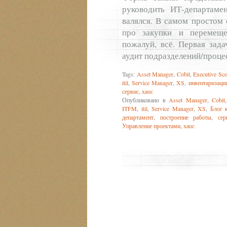
руководить ИТ-департаме
валялся. В самом простом 
про закупки и перемеще
пожалуй, всё. Первая зада
аудит подразделений/процес
Tags:
Asset Manager
,
Cobit
,
Executive Sco
itil
,
Service Manager
,
XS
,
инвентаризаци
сервис
,
хаос
Опубликовано в
Asset Manager
,
Cobit
ITFM
,
itil
,
Service Manager
,
XS
,
Блог 
департамент
,
построение работы
,
сер
Управление проектами
,
хаос