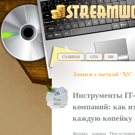
ГЛАВНАЯ
GTD
HR
Записи с меткой ‘XS’
Инструменты IT-
26
Июн
компаний: как из
2014
каждую копейку
Форма заявки Представь