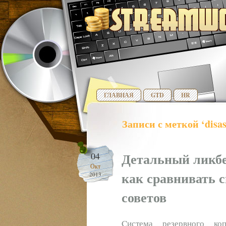
ГЛАВНАЯ
GTD
HR
Записи с меткой ‘disas
Детальный ликбе
04
Окт
как сравнивать 
2013
советов
Cистема резервного ко