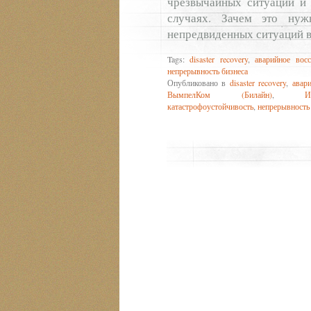
чрезвычайных ситуаций и 
случаях. Зачем это ну
непредвиденных ситуаций в
Tags:
disaster recovery
,
аварийное восс
непрерывность бизнеса
Опубликовано в
disaster recovery
,
авар
ВымпелКом (Билайн)
,
И
катастрофоустойчивость
,
непрерывность