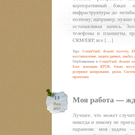
корпоративный бэкап
инфраструктуры до петабай
поэтому, например, нужно у
останавливая запись. З
телефоны и планшеты, пр
CRM/ERP, все […]
Tags:
CommVault
,
disaster recovery
,
E
восстановление
,
защита данных
,
ликбез
,
Опубликовано в
CommVault
,
disaster re
Блог компании КРОК
,
бэкап
,
восст
резервное копирование
,
риски
,
Систем
проектами
Моя работа — жд
13
Июн
2013
Лучшее, что может случить
никогда и никому не приго
параноик: моя задача —