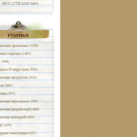
39CC-C72F-6342-560A
РУБРИКИ
вление проектами (3298)
итие стартапа (1481)
(998)
ера в IT-индустрии (854)
вление продуктом (654)
тап (606)
тапы (587)
вление персоналом (550)
вление разработкой (468)
вление командой (450)
ес (439)
урные инвестиции (437)