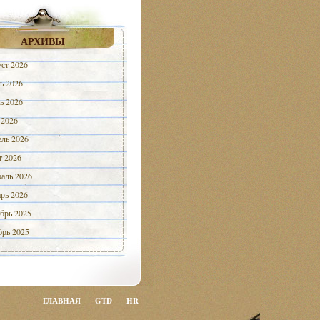
АРХИВЫ
ст 2026
ь 2026
ь 2026
 2026
ль 2026
 2026
аль 2026
рь 2026
брь 2025
рь 2025
ГЛАВНАЯ
GTD
HR