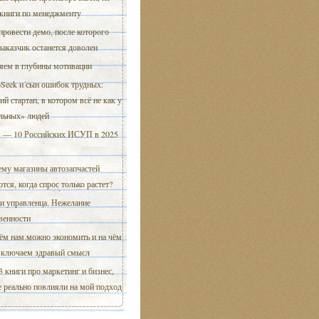
 книги по менеджменту
провести демо, после которого
заказчик останется доволен
ем в глубины мотивации
Seek и сын ошибок трудных:
ий стартап, в котором всё не как у
льных» людей
 — 10 Российских ИСУП в 2025
му магазины автозапчастей
тся, когда спрос только растет?
и управленца. Нежелание
венности
ём нам можно экономить и на чём
включаем здравый смысл
3 книги про маркетинг и бизнес,
 реально повлияли на мой подход