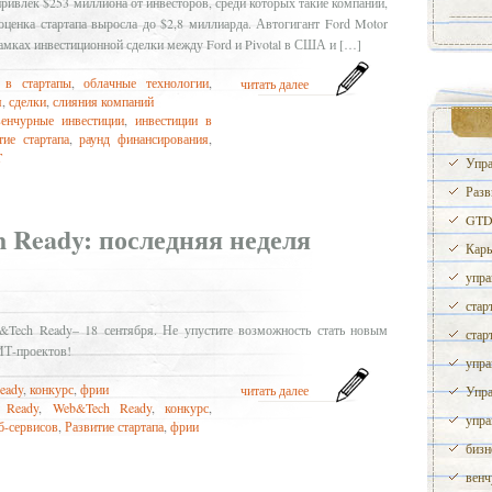
ривлек $253 миллиона от инвесторов, среди которых такие компании,
 оценка стартапа выросла до $2,8 миллиарда. Автогигант Ford Motor
рамках инвестиционной сделки между Ford и Pivotal в США и […]
 в стартапы
,
облачные технологии
,
читать далее
я
,
сделки
,
слияния компаний
венчурные инвестиции
,
инвестиции в
тие стартапа
,
раунд финансирования
,
T
Упра
Разв
GTD 
 Ready: последняя неделя
Карь
упра
стар
&Tech Ready– 18 сентября. Не упустите возможность стать новым
стар
ИТ-проектов!
упра
eady
,
конкурс
,
фрии
читать далее
Упра
 Ready
,
Web&Tech Ready
,
конкурс
,
упра
б-сервисов
,
Развитие стартапа
,
фрии
бизн
венч