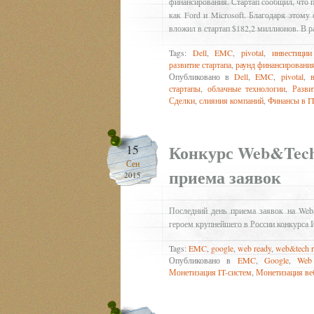
финансирования. Стартап сообщил, что п
как Ford и Microsoft. Благодаря этому
вложил в стартап $182,2 миллионов. В 
Tags:
Dell
,
EMC
,
pivotal
,
инвестиции
развитие стартапа
,
раунд финансировани
Опубликовано в
Dell
,
EMC
,
pivotal
,
стартапы
,
облачные технологии
,
Разви
Сделки
,
слияния компаний
,
Финансы в I
Конкурс Web&Tech
15
Сен
приема заявок
2015
Последний день приема заявок на Web
героем крупнейшего в России конкурса 
Tags:
EMC
,
google
,
web ready
,
web&tech r
Опубликовано в
EMC
,
Google
,
Web
Монетизация IT-систем
,
Монетизация ве