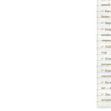
ценной
Как 
бизнес-
Ныря
Deep
китайск
«норма
ТОП
году
Поче
разоряю
Будн
ответст
На ч
нет — 
Топ-
которые