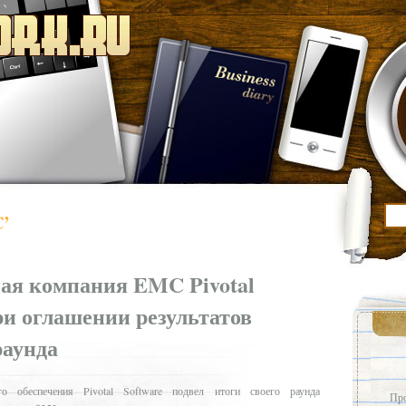
C’
ая компания EMC Pivotal
ри оглашении результатов
раунда
о обеспечения Pivotal Software подвел итоги своего раунда
Про