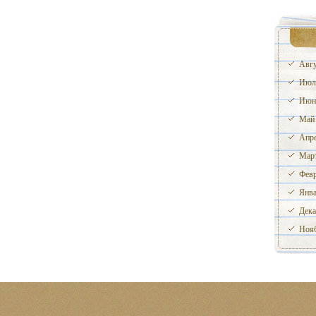
Авгу
Июл
Июн
Май
Апре
Март
Февр
Янва
Дека
Нояб