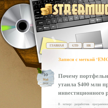
ГЛАВНАЯ
GTD
HR
Записи с меткой ‘EM
Почему портфельн
10
Май
утаила $400 млн п
2016
инвестиционного 
В четверг разработчик программног