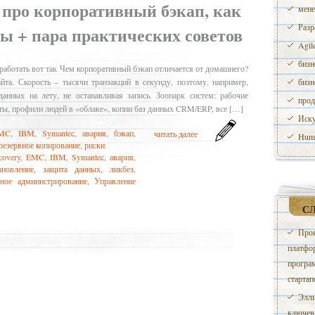
 про корпоративный бэкап, как
мене
Разр
ы + пара практических советов
Agil
бизн
работать вот так Чем корпоративный бэкап отличается от домашнего?
та. Скорость – тысячи транзакций в секунду, поэтому, например,
бизн
анных на лету, не останавливая запись. Зоопарк систем: рабочие
прод
ы, профили людей в «облаке», копии баз данных CRM/ERP, все […]
Иску
MC
,
IBM
,
Symantec
,
авария
,
бэкап
,
читать далее
Huma
резервное копирование
,
риски
covery
,
EMC
,
IBM
,
Symantec
,
авария
,
ановление
,
защита данных
,
ликбез
,
ное администрирование
,
Управление
С
Прок
платфор
програм
стартап
Элли
ключевы