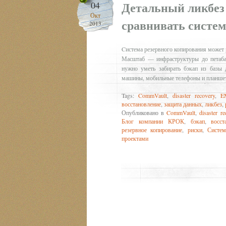
Детальный ликбез
04
Окт
сравнивать систем
2013
Cистема резервного копирования может 
Масштаб — инфраструктуры до петабай
нужно уметь забирать бэкап из базы д
машины, мобильные телефоны и планшет
Tags:
CommVault
,
disaster recovery
,
E
восстановление
,
защита данных
,
ликбез
,
Опубликовано в
CommVault
,
disaster re
Блог компании КРОК
,
бэкап
,
восст
резервное копирование
,
риски
,
Систем
проектами