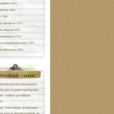
джмент (411)
аботка (400)
e (389)
ес-процессы (337)
ес-модели (323)
уктивность (321)
сственный интеллект (297)
n Resources (283)
ЛУЧАЙНЫЕ СТАТЬИ
ат инструмента для ремонта,
ма для создания партнерских
м – и еще 8 российских
ов
от. Реквизитная организация —
е идеи из противоречивой, но