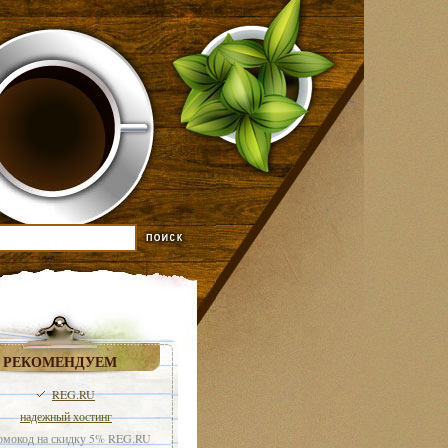
РЕКОМЕНДУЕМ
REG.RU
надежный хостинг
мокод на скидку 5% REG.RU