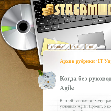
ГЛАВНАЯ
GTD
HR
Архив рубрики ‘IT Уп
Когда без руково
26
Авг
Agile
2025
В этой статье я хочу ра
условиях Agile. Проект, о 