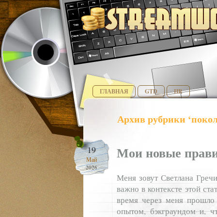
ГЛАВНАЯ
GTD
HR
Архив рубрики ‘поко
Мои новые прави
19
Май
2026
Меня зовут Светлана Гречи
важно в контексте этой ста
время через меня прошло
опытом, бэкграундом и, ч