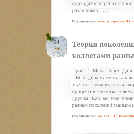
подходами к работе. Любо
различиями […]
Опубликовано в
зумеры
,
карьера в ИТ
,
Теория поколени
24
Апр
коллегами разны
2025
Привет! Меня зовут Дани
ПВСК департамента анали
звучать сложно, если к
процессов анализа, слеж
другим. Как вы уже понял
разных поколений взаимодей
Опубликовано в
карьера в ИТ
,
поколени