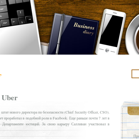
’
 Uber
 штат нового директора по безопасности (Chief Security Officer, CSO).
лет проработал в подобной роли в Facebook. Еще раньше почти 7 лет в
в Департаменте юстиций. За свою карьеру Салливан участвовал в
Про