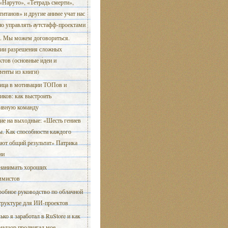
«Наруто», «Тетрадь смерти»,
титанов» и другие аниме учат нас
но управлять аутстафф-проектами
 Мы можем договориться.
гии разрешения сложных
тов (основные идеи и
енты из книги)
ица в мотивации ТОПов и
иков: как выстроить
ивную команду
ие на выходные: «Шесть гениев
ы. Как способности каждого
ают общий результат» Патрика
ни
нанимать хороших
ммистов
обное руководство по облачной
труктуре для ИИ-проектов
ько я заработал в RuStore и как
надзор продвигал мое