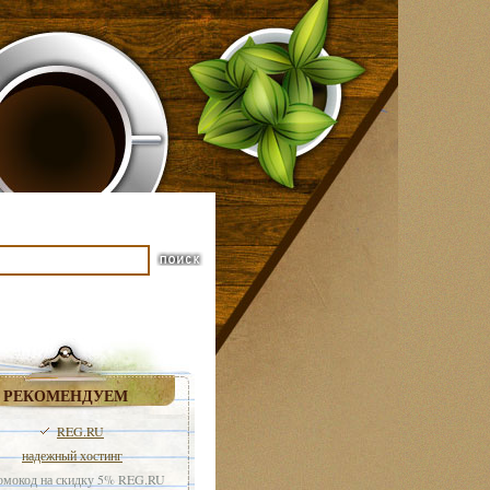
РЕКОМЕНДУЕМ
REG.RU
надежный хостинг
мокод на скидку 5% REG.RU