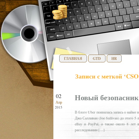
ГЛАВНАЯ
GTD
HR
Записи с меткой ‘CSO
Новый безопасник
02
Апр
2015
В блоге Uber появилась запись о найме в
Джо Салливан (Joe Sullivan) до этого 5 
eBay и PayPal, а также около 8 лет 
расследовании […]