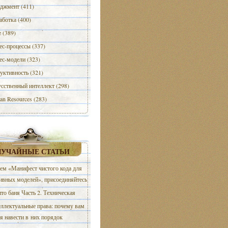
джмент (411)
аботка (400)
e (389)
ес-процессы (337)
ес-модели (323)
уктивность (321)
сственный интеллект (298)
n Resources (283)
ЛУЧАЙНЫЕ СТАТЬИ
м «Манифест чистого кода для
ивных моделей», присоединяйтесь
то баня Часть 2. Техническая
ллектуальные права: почему вам
я навести в них порядок