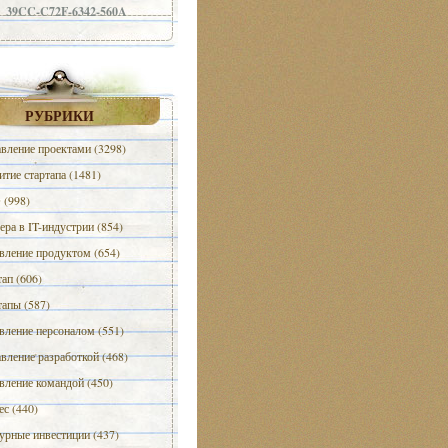
39CC-C72F-6342-560A
РУБРИКИ
вление проектами (3298)
итие стартапа (1481)
(998)
ера в IT-индустрии (854)
вление продуктом (654)
тап (606)
тапы (587)
вление персоналом (551)
вление разработкой (468)
вление командой (450)
ес (440)
урные инвестиции (437)