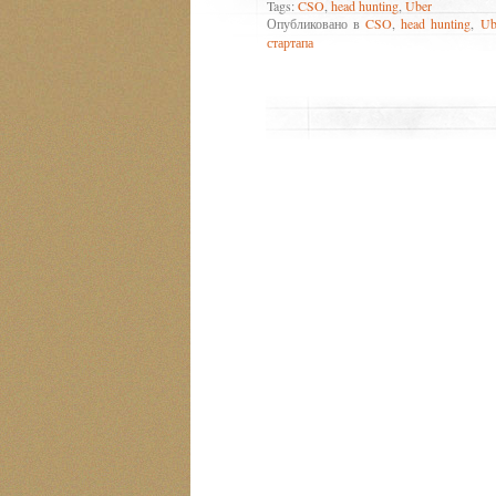
Tags:
CSO
,
head hunting
,
Uber
Опубликовано в
CSO
,
head hunting
,
Ub
стартапа