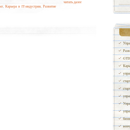
читать далее
er
,
Карьера в IT-индустрии
,
Развитие
Упра
Разв
GTD 
Карь
упра
стар
стар
упра
Упра
упра
бизн
венч