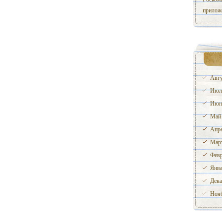
прилож
Авгу
Июл
Июн
Май
Апре
Март
Февр
Янва
Дека
Нояб