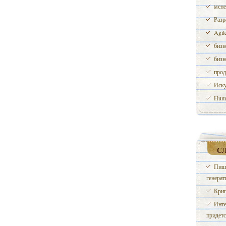
мене
Разр
Agil
бизн
бизн
прод
Иску
Huma
С
Пише
генерат
Крип
Инте
придетс