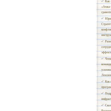
Как 
«Атака 
грамот
Юри.
Страте
конфлик
инструм
Разн
сотрудн
эффект
Чтен
команд
усилив
Ленсио
Как 
програ
Подр
инфрас
Скол
Роском