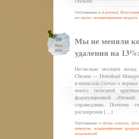
статьёй
Опубликовано в
ai-powered
,
Искусствен
пет-проект
,
позиционирование продукта
Мы не меняли ко
10
Июн
удаления на 13%
2026
Несколько месяцев назад
Chrome — Download Manager
я написала статью о первых
много полезной критик
формулировкой «Низкий 
справедливо. Поэтому с
расширения […]
Опубликовано в
chrome extension
,
chro
конверсия
,
позиционирование продукта
пользователей