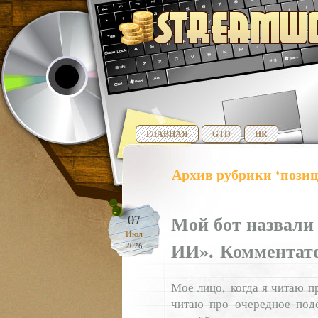
ГЛАВНАЯ
GTD
HR
Архив рубрики ‘пози
Мой бот назвали
07
Июл
ИИ». Комментат
2026
Моё лицо, когда я читаю п
читаю про очередное под