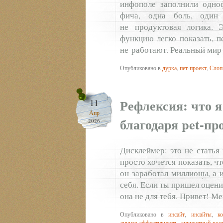
инфополе заполнили одноф
фича, одна боль, один
не продуктовая логика. 
функцию легко показать, п
не работают. Реальный мир 
Опубликовано в
дурка
,
пет-проект
,
Слоп
Рефлексия: что я 
11
Апр
благодаря pet-пр
2026
Дисклеймер: это не статья
просто хочется показать, чт
он заработал миллионы, а 
себя. Если ты пришел оцени
она не для тебя. Привет! М
Опубликовано в
инсайт
,
инсайты
,
к
личная эффективность
,
личностный рос