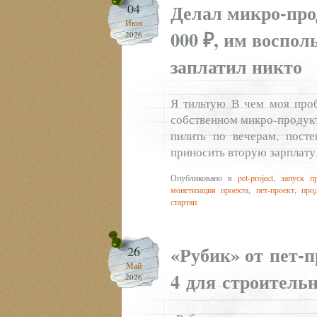
Делал микро-прод
04
Июн
000 ₽, им восполь
2026
заплатил никто
Я тильтую В чем моя проб
собственном микро-продукт
пилить по вечерам, посте
приносить вторую зарплату.
Опубликовано в
pet-project
,
запуск п
монетизация проекта
,
пет-проект
,
про
стартап
«Рубик» от пет‑п
26
Май
4 для строитель
2026