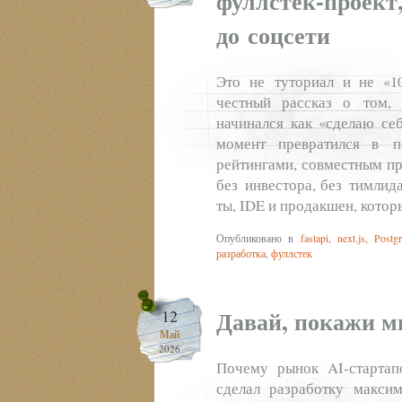
фуллстек‑проект,
до соцсети
Это не туториал и не «10
честный рассказ о том, 
начинался как «сделаю се
момент превратился в п
рейтингами, совместным п
без инвестора, без тимлида
ты, IDE и продакшен, котор
Опубликовано в
fastapi
,
next.js
,
Postg
разработка
,
фуллстек
Давай, покажи мн
12
Май
2026
Почему рынок AI‑стартап
сделал разработку максим