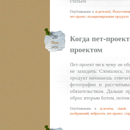
статьёй
Опубликовано в
ai-powered
,
Искусствен
пет-проект
,
позиционирование продукта
Когда пет-проект
20
Июн
проектом
2026
Пет-проект ни к чему не о
не заходить. Сломалось, п
продукт начинаешь отвечат
фотографии и рассчитыва
обязательством. Дальше пр
оброс вторым ботом, потом
Опубликовано в
ai-агенты
,
claude 
изображений
,
нейросети
,
пет-проект
,
ста