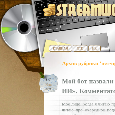
ГЛАВНАЯ
GTD
HR
Архив рубрики ‘пет-п
Мой бот назвали
07
Июл
ИИ». Комментат
2026
Моё лицо, когда я читаю п
читаю про очередное под