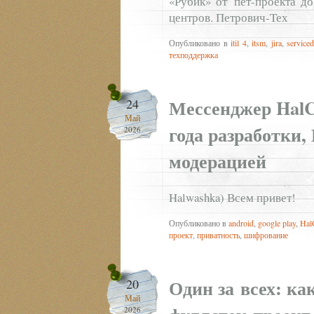
«Рубик» от пет‑проекта д
центров. Петрович‑Тех
Опубликовано в
itil 4
,
itsm
,
jira
,
service
техподдержка
Мессенджер HalCh
24
Май
года разработки, 
2026
модерацией
Halwashka) Всем привет!
Опубликовано в
android
,
google play
,
Hal
проект
,
приватность
,
шифрование
Один за всех: ка
20
Май
2026