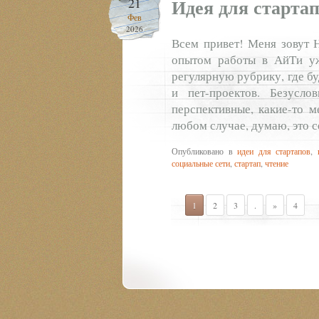
Идея для стартап
21
Фев
2026
Всем привет! Меня зовут Н
опытом работы в АйТи уж
регулярную рубрику, где б
и пет-проектов. Безусло
перспективные, какие-то м
любом случае, думаю, это с
Опубликовано в
идеи для стартапов
,
социальные сети
,
стартап
,
чтение
1
2
3
.
»
4