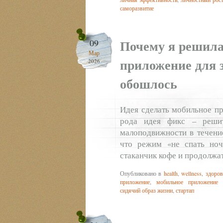
саморазвитие
Почему я решила
09
Мар
приложение для з
2026
обошлось
Идея сделать мобильное пр
рода идея фикс – реши
малоподвижности в течение
что режим «не спать ноча
стаканчик кофе и продолжат
Опубликовано в
health
,
wellness
,
здоров
приложение
,
мобильное приложение fl
сидячий образ жизни
,
стартап