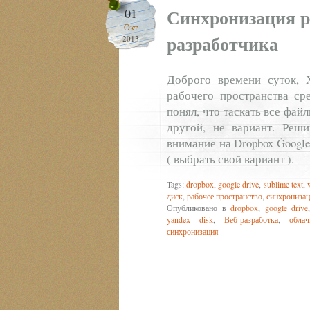
Синхронизация р
01
Окт
разработчика
2013
Доброго времени суток, 
рабочего пространства ср
понял, что таскать все фай
другой, не вариант. Реши
внимание на Dropbox Google
( выбрать свой вариант ).
Tags:
dropbox
,
google drive
,
sublime text
,
диск
,
рабочее пространство
,
синхрониза
Опубликовано в
dropbox
,
google drive
yandex disk
,
Веб-разработка
,
обла
синхронизация