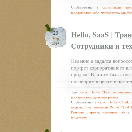
Опубликовано в
оптимизация труд
пространство
,
тайм-менеджмент
,
удалённ
Hello, SaaS | Тр
23
Мар
Сотрудники и те
2016
Недавно я задался вопросо
портрет корпоративного кл
продаж. В итоге была пос
поговорим в целом и части
Tags:
citrix
,
Dental Cloud
,
автоматизац
пространство
,
удалённая работа
Опубликовано в
citrix
,
Dental Cloud
,
модели
,
Блог компании Dental Cloud I
Развитие стартапа
,
удалённая работа
продуктом