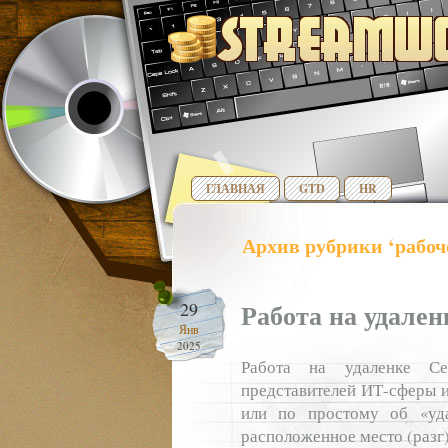
ГЛАВНАЯ
GTD
HR
Архив рубрики ‘рабоч
Работа на удале
29
Янв
2025
Работа на удаленке Се
представителей ИТ-сферы и
или по простому об «уд
расположенное место (разг)