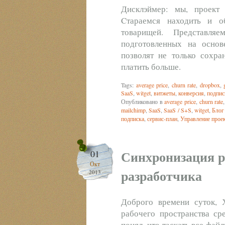
Дисклэймер: мы, проект W
Cтараемся находить и 
товарищей. Представля
подготовленных на основе
позволят не только сохра
платить больше.
Tags:
average price
,
churn rate
,
dropbox
,
SaaS
,
witget
,
витжеты
,
конверсия
,
подпис
Опубликовано в
average price
,
churn rate
mailchimp
,
SaaS
,
SaaS / S+S
,
witget
,
Блог
подписка
,
сервис-план
,
Управление прое
Синхронизация р
01
Окт
разработчика
2013
Доброго времени суток, 
рабочего пространства ср
понял, что таскать все фай