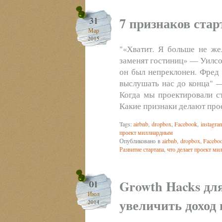
7 признаков ста
31
Мар
2015
"«Хватит. Я больше не же
заменят гостиниц» — Уилсо
он был непреклонен. Фред 
выслушать нас до конца" —
Когда мы проектировали ст
Какие признаки делают пр
Tags:
airbnb
,
dropbox
,
Facebook
,
instagra
проект миллиардным
Опубликовано в
airbnb
,
dropbox
,
Facebo
Развитие стартапа
,
что делает проект м
Growth Hacks для
01
Июл
увеличить доход 
2014