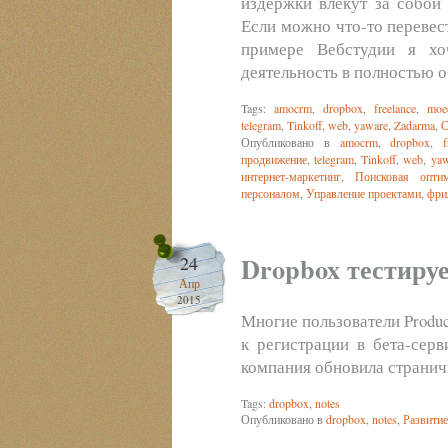
издержки влекут за собой
Если можно что-то перевест
примере Вебстудии я хо
деятельность в полностью 
Tags:
amocrm
,
dropbox
,
freelance
,
moe
telegram
,
Tinkoff
,
web
,
yaware
,
Zadarma
,
С
Опубликовано в
amocrm
,
dropbox
,
f
продвижение
,
telegram
,
Tinkoff
,
web
,
yaw
интернет-маркетинг
,
Поисковая оптим
персоналом
,
Управление проектами
,
фри
Dropbox тестируе
24
Апр
2015
Многие пользователи Produ
к регистрации в бета-серв
компания обновила странич
Tags:
dropbox
,
notes
Опубликовано в
dropbox
,
notes
,
Развитие