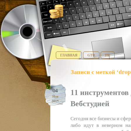
ГЛАВНАЯ
GTD
HR
Записи с меткой ‘drop
11 инструментов
04
Ноя
Вебстудией
2015
Сегодня все бизнесы и сфе
либо идут в неверном на