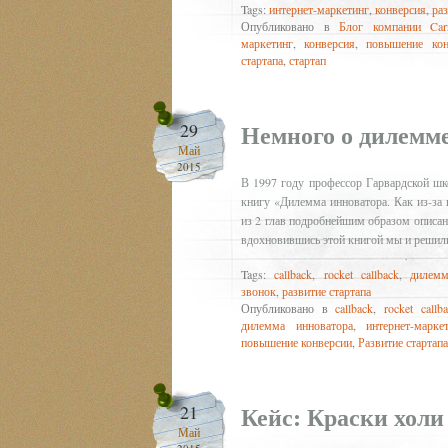
Tags:
интернет-маркетинг
,
конверсия
,
ра
Опубликовано в
Блог компании Carr
маркетинг
,
конверсия
,
повышение кон
стартапа
,
стартап
Немного о дилемме
29
Май
2015
В 1997 году профессор Гарвардской шк
книгу «Дилемма инноватора. Как из-за
из 2 глав подробнейшим образом описан
вдохновившись этой книгой мы и решили
Tags:
callback
,
rocket callback
,
дилемм
звонок
,
развитие стартапа
Опубликовано в
callback
,
rocket callb
дилемма инноватора
,
интернет-марке
повышение конверсии
,
Развитие стартапа
Кейс: Краски холи
21
Май