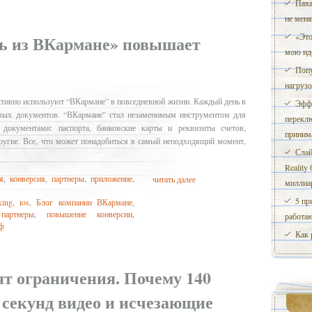
Паха
не меня
«Это
ь из ВКармане» повышает
мою ид
Попу
нагрузо
активно используют “ВКармане” в повседневной жизни. Каждый день в
Эффе
вых документов. “ВКармане” стал незаменимым инструментом для
перекл
документами: паспорта, банковские карты и реквизиты счетов,
приним
другие. Все, что может понадобиться в самый неподходящий момент,
Слай
Reality
я
,
конверсия
,
партнеры
,
приложение
,
читать далее
миллиа
5 пр
ing
,
ios
,
Блог компании ВКармане
,
,
партнеры
,
повышение конверсии
,
работаю
ф
Как 
т ограничения. Почему 140
6 секунд видео и исчезающие