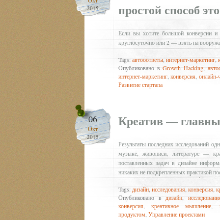
простой способ эт
2015
Если вы хотите большой конверсии и 
круглосуточно или 2 — взять на вооруж
Tags:
автооответы
,
интернет-маркетинг
,
Опубликовано в
Growth Hacking
,
авто
интернет-маркетинг
,
конверсия
,
онлайн-
Развитие стартапа
Креатив — главны
06
Окт
2015
Результаты последних исследований од
музыке, живописи, литературе — кра
поставленных задач в дизайне информ
никаких не подкрепленных практикой п
Tags:
дизайн
,
исследования
,
конверсия
,
к
Опубликовано в
дизайн
,
исследовани
конверсия
,
креативное мышление
,
продуктом
,
Управление проектами