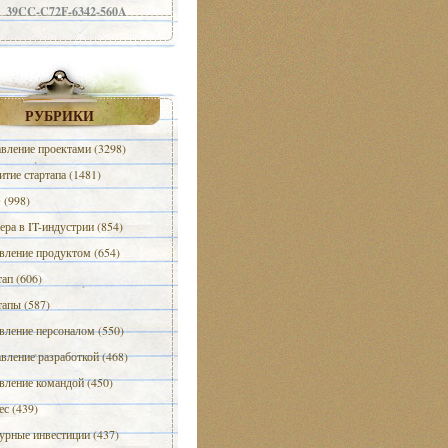
39CC-C72F-6342-560A
РУБРИКИ
вление проектами (3298)
итие стартапа (1481)
(998)
ера в IT-индустрии (854)
вление продуктом (654)
тап (606)
тапы (587)
вление персоналом (550)
вление разработкой (468)
вление командой (450)
ес (439)
урные инвестиции (437)