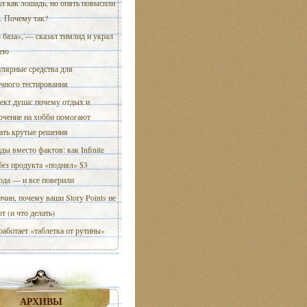
л как лошадь, но опять повысили
. Почему так?
 база», — сказал тимлид и украл
ею
лярные средства для
чного тестирования
кт душа: почему отдых и
ючение на хобби помогают
ать крутые решения
ды вместо фактов: как Infinite
 без продукта «поднял» $3
рда — и все поверили
ичин, почему ваши Story Points не
т (и что делать)
работает «таблетка от рутины»
АРХИВЫ