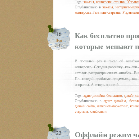
Tags:
заказы
,
конверсия
,
отзывы
,
Управл
Опубликовано в
заказы
,
интернет-марк
конверсии
,
Развитие стартапа
,
Управлени
Как бесплатно про
16
Ноя
которые мешают п
2015
В прошлый раз я писал об ошибках 
конверсию. Сегодня расскажу, как эти
каталог распространенных ошибок. Вн
По каждой проблеме придумать, как 
исправил. А теперь простой:
Tags:
аудит дизайна
,
бесплатно
,
дизайн са
Опубликовано в
аудит дизайна
,
беспл
дизайн сайта
,
интернет-маркетинг
,
конве
стартапа
,
юзабилити
Оффлайн режим ча
22
Окт