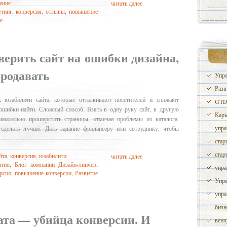
ение
читать далее
етинг
,
конверсия
,
отзывы
,
повышение
е
верить сайт на ошибки дизайна,
родавать
Упра
Разв
юзабилити сайта, которые отталкивают посетителей и снижают
GTD 
 ошибки найти. Сложный способ: Взять в одну руку сайт, в другую
Карь
имательно прошерстить страницы, отмечая проблемы из каталога.
упра
сделать лучше. Дать задание фрилансеру или сотруднику, чтобы
стар
стар
йта
,
конверсия
,
юзабилити
читать далее
атно
,
Блог компании Дизайн-линчер
,
упра
рсия
,
повышение конверсии
,
Развитие
Упра
упра
бизн
та — убийца конверсии. И
венч