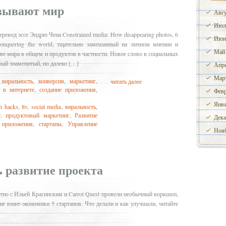
вывают мир
Авгу
Июл
ревод эссе Эндрю Чена Constrained media: How disappearing photos, 6
Июн
e conquering the world, тщательно замешанный на личном мнении и
Май
тве мира в общем и продуктов в частности. Новое слово в социальных
ый знаменитый, но далеко […]
Апре
Март
,
виральность
,
конверсия
,
маркетинг
,
читать далее
 в интернете
,
создание приложения
,
Февр
Янва
h hacks
,
ltv
,
social media
,
виральность
,
т
,
продуктовый маркетинг
,
Развитие
Дека
 приложения
,
стартапы
,
Управление
Нояб
ь развитие проекта
тно с Ильей Красинским и Carrot Quest провели необычный воркшоп,
ие юнит-экономики 5 стартапов. Что делали и как улучшали, читайте