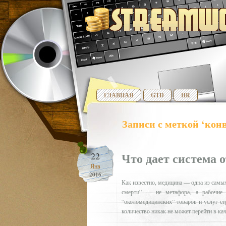
ГЛАВНАЯ
GTD
HR
Записи с меткой ‘кон
Что дает система 
22
Янв
2016
Как известно, медицина — одна из самых
смерти” — не метафора, а рабочие б
“околомедицинских” товаров и услуг ст
количество никак не может перейти в ка