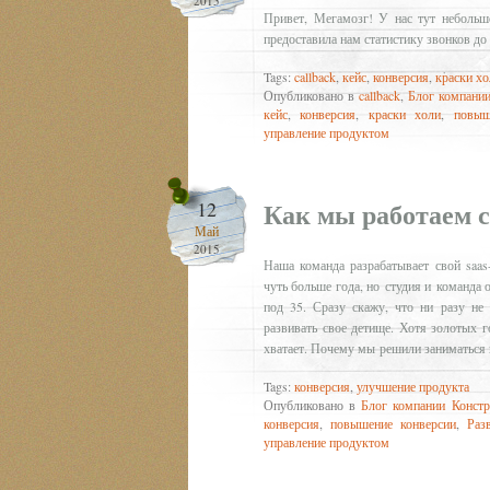
2015
Привет, Мегамозг! У нас тут небольш
предоставила нам статистику звонков до 
Tags:
callback
,
кейс
,
конверсия
,
краски хо
Опубликовано в
callback
,
Блог компании
кейс
,
конверсия
,
краски холи
,
повыш
управление продуктом
Как мы работаем с
12
Май
2015
Наша команда разрабатывает свой saas
чуть больше года, но студия и команда 
под 35. Сразу скажу, что ни разу не
развивать свое детище. Хотя золотых 
хватает. Почему мы решили заниматься
Tags:
конверсия
,
улучшение продукта
Опубликовано в
Блог компании Констр
конверсия
,
повышение конверсии
,
Раз
управление продуктом