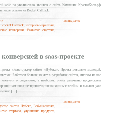
ой кейс по увеличению звонков с сайта. Компания КраскиХоли.рф
и после установки Rocket Callback.
ли
читать далее
 Rocket Callback
,
интернет-маркетинг
,
ение конверсии
,
Развитие стартапа
,
 конверсией в saas-проекте
-проект «Конструктор сайтов «Нубекс». Проект довольно молодой,
опытная. Работаем больше 10 лет в разработке сайтов, многим из нас
 пожалели о содеянном, а наоборот, очень увлеченно продолжаем
гор оно нам пока не принесло, но на жизнь с хлебом и маслом уже
 именно […]
читать далее
уктор сайтов Нубекс
,
Веб-аналитика
,
витие стартапа
,
улучшение продукта
,