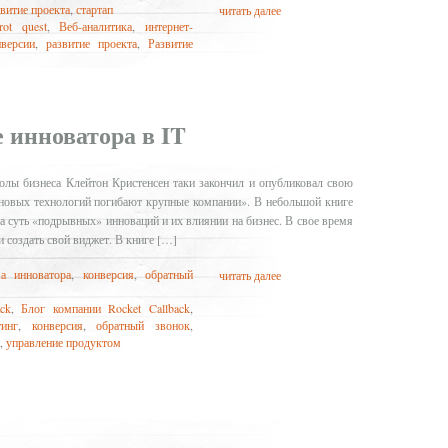
звитие проекта
,
стартап
читать далее
ot quest
,
Веб-аналитика
,
интернет-
версии
,
развитие проекта
,
Развитие
 инноватора в IT
олы бизнеса Клейтон Кристенсен таки закончил и опубликовал свою
 новых технологий погибают крупные компании». В небольшой книге
а суть «подрывных» инноваций и их влиянии на бизнес. В свое время
 создать свой виджет. В книге […]
а инноватора
,
конверсия
,
обратный
читать далее
ack
,
Блог компании Rocket Callback
,
тинг
,
конверсия
,
обратный звонок
,
,
управление продуктом