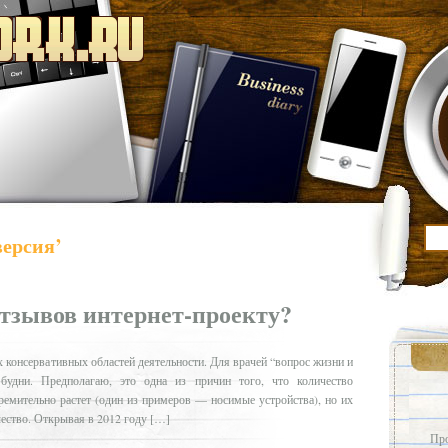
версия’
отзывов интернет-проекту?
 консервативных областей деятельности. Для врачей “вопрос жизни и
удни. Предполагаю, это одна из причин того, что количество
ремительно растет (один из примеров — носимые устройства), но их
чество. Открывая в 2012 году […]
Про