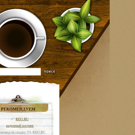
РЕКОМЕНДУЕМ
REG.RU
надежный хостинг
мокод на скидку 5% REG.RU