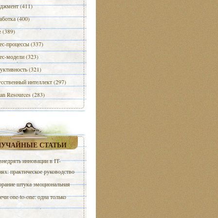
джмент (411)
аботка (400)
e (389)
ес-процессы (337)
ес-модели (323)
уктивность (321)
сственный интеллект (297)
n Resources (283)
ЛУЧАЙНЫЕ СТАТЬИ
внедрять инновации в IT-
ях: практическое руководство
рание штука эмоциональная
ечи one-to-one: одна только