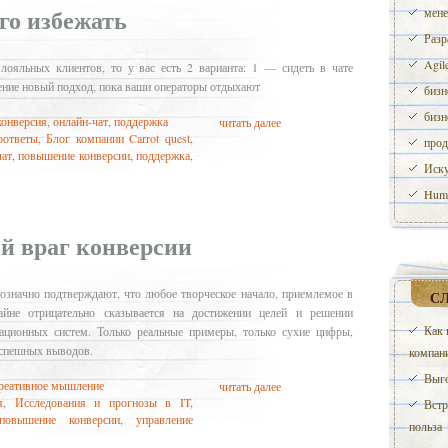
ого избежать
мене
Разр
Agil
лояльных клиентов, то у вас есть 2 варианта: 1 — сидеть в чате
ение новый подход, пока ваши операторы отдыхают
бизн
бизн
конверсия
,
онлайн-чат
,
поддержка
читать далее
оответы
,
Блог компании Carrot quest
,
прод
чат
,
повышение конверсии
,
поддержка
,
Иску
Huma
й враг конверсии
нозначно подтверждают, что любое творческое начало, приемлемое в
С
йне отрицательно сказывается на достижении целей и решении
Как 
ационных систем. Только реальные примеры, только сухие цифры,
оспешных выводов.
компани
Выго
реативное мышление
читать далее
я
,
Исследования и прогнозы в IT
,
Встр
повышение конверсии
,
управление
польза