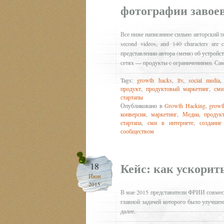
фотографии завое
Все ниже написанное сильно авторский пе
second videos, and 140 characters ar
представлении автора (меня) об устройс
сетях — продукты с ограничениями. Сам
Tags:
growth hacks
,
ltv
,
social media
продукт
,
продуктовый маркетинг
,
сми
стартапы
Опубликовано в
Growth Hacking
,
growt
конверсия
,
маркетинг
,
Медиа
,
продук
стартапа
,
сми в интернете
,
создание
сообществом
Кейс: как ускорит
18
Июн
2015
В мае 2015 представители ФРИИ совмес
главной задачей которого было улучшен
далее.