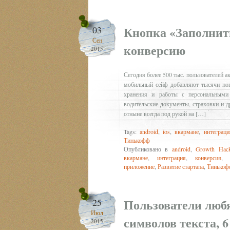
Кнопка «Заполнит
03
Сен
конверсию
2015
Сегодня более 500 тыс. пользователей 
мобильный сейф добавляют тысячи но
хранения и работы с персональными 
водительские документы, страховки и 
отныне всегда под рукой на […]
Tags:
android
,
ios
,
вкармане
,
интеграци
Тинькофф
Опубликовано в
android
,
Growth Hack
вкармане
,
интеграция
,
конверсия
приложение
,
Развитие стартапа
,
Тинькоф
Пользователи любя
25
Июл
символов текста, 
2015